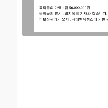
목적물의 가액
: 금 50,000,000원
목적물의 표시
: 별지목록 기재와 같습니다.
피보전권리의 요지
: 사해행위취소에 의
채무자는 별지목록 기재 부동산에 설정된 
하여서는 아니 된다.
라는 재판을 구합니다.
1. 피보전권리
가. 채권자는 신청외 ◈◈◈와 19○○. ○.
나, 신청외 ◈◈◈의 가정파탄행위로 인하여 2
제기하였습니다.
나. 그런데 신청외 ◈◈◈는 채권자가 자신에 