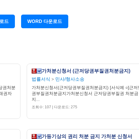
별지목록 기재 부동산에 대하여 채권최고액 금 38,000,000원으
록 기재 부동산에 가압류하지 않은 틈을 타서 강제집행을 면할 목
운로드
WORD 다운로드
되어 있지는 않지만 자신의 생모인 채무자에게 위와 같이 근저당권
 조정시 신청외 ◈◈◈의 진술과 신청외 ◈◈◈의 준비서면에서도
된 뒤인 20○○. ○. ○.에서야 채권 금 55,000,000원으로 한 부
◈의 유일한 재산으로 그 부동산은 공시지가기준으로 환산하면 금
)으로 다른 재산은 알 수 없어 채무초과상태이므로 신청외 ◈◈◈ 및 채무자
가처분신청서 (근저당권부질권처분금지)
은 근저당권설정등기를 한 것이라 할 것이므로 위 근저당권설정등기
법률서식
민사/형사소송
 20○○. ○. ○.자 근저당권설정계약은 사해행위에 해당합니다.
>
자 사이의 별지목록 기재 부동산에 관한 근저당권설정행위가 채권자
저당권처분
가처분신청서(근저당권부질권처분금지) [서식예 ○]근저
채권자
권부질권처분금지가처분신청서 근저당권부질권 처분금
는 근저당권설정등기의 말소를 청구할 권리가 있다고 할 것입니다.
지...
조회수: 107 | 다운로드: 275
권자인 채무자를 상대로 별지목록 기재 근저당설정등기의 말소등기
 그 동안에 채무자가 이 사건 근저당권을 양도 그밖에 처분을 한
송의 목적을 달성하지 못할 염려가 있으므로 보전의 필요성이 있
가등기상의 권리 처분 금지 가처분 신청서