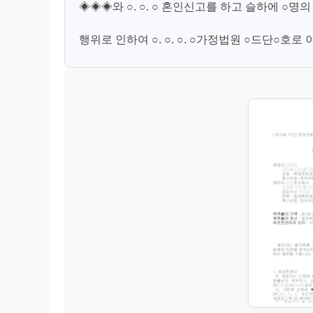
◈◈◈와 ○. ○. ○ 혼인신고를 하고 슬하에 ○
행위로 인하여 ○. ○. ○. ○가정법원 ○드단○호로