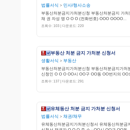
법률서식
민사/형사소송
>
위와 같은 사유로 채권자는 이 사건 가처분
부동산처분금지가처분신청 부동산처분금지 가처
사건 가처분명령의 손해담보에 대한 담보제공
채 권 자성 명 O O O (전화번호) OOO OOOO...
증보험주식회사와 지급보증위탁계약을 맺은
조회수: 103 | 다운로드: 220
주시기 바랍니다.
부동산 처분 금지 가처분 신청서
1. 소갑 제1호증 채
생활서식
부동산
>
1. 소갑 제2호증 신청
부동산처분금지가처분신청 부동산처분금지가처
1. 소갑 제3호증 신청
신청인 O O O OO시 OO구 OO동 OO번지의 OO호
1. 소갑 제4호증 부
조회수: 137 | 다운로드: 291
1. 위 소명방법 각 
유체동산 처분 금지 가처분 신청서
1. 토지대장등본 
법률서식
채권/채무
>
1. 송달료납부서 
유체동산처분금지가처분신청서 유체동산처분금
신청서 채권자 O O O 주 소 : OO시 OO구 OO동..