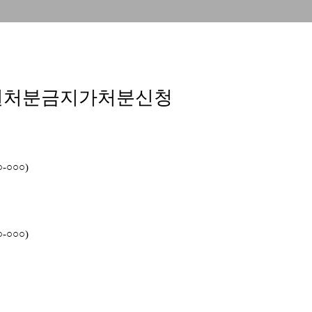
권처분금지가처분신청
-○○○)
-○○○)