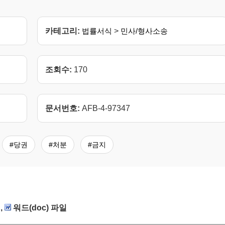
카테고리:
법률서식
>
민사/형사소송
조회수:
170
문서번호:
AFB-4-97347
#당권
#처분
#금지
,
워드(doc) 파일