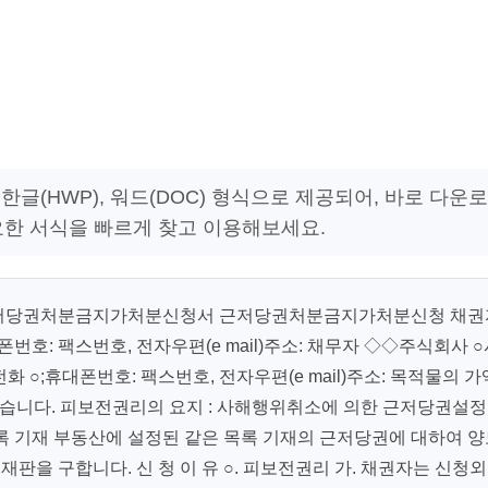
글(HWP), 워드(DOC) 형식으로 제공되어, 바로 다운로
요한 서식을 빠르게 찾고 이용해보세요.
]근저당권처분금지가처분신청서 근저당권처분금지가처분신청 채권
;휴대폰번호: 팩스번호, 전자우편(e mail)주소: 채무자 ◇◇주식회사 
 전화 ○;휴대폰번호: 팩스번호, 전자우편(e mail)주소: 목적물의 가
재와 같습니다. 피보전권리의 요지 : 사해행위취소에 의한 근저당권설
록 기재 부동산에 설정된 같은 목록 기재의 근저당권에 대하여 양
재판을 구합니다. 신 청 이 유 ○. 피보전권리 가. 채권자는 신청외