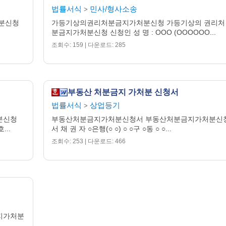
법률서식
민사/형사소송
>
신청에 이르렀는바, 채권자는 현재 경제적 형편이 어려우므로, 이
분신청
가등기상의권리처분금지가처분신청 가등기상의 권리처
은 민사집행법 제19조 제3항, 민사소송법 제122조에 의하여 보
분금지가처분신청 신청인 성 명 : OOO (OOOOOO...
 문서를 제출하는 방법으로 담보제공을 할 수 있도록 허가하여
조회수: 159 | 다운로드: 285
소 명 방 법
부동산 처분금지 가처분 신청서
권자의 준비서면
법률서식
상업등기
>
외 ◈◈◈의 준비서면
분신청
부동산처분금지가처분신청서 부동산처분금지가처분신
외 ◈◈◈의 보호처분결정
...
서 채 권 자 ○은행(○ ○) ○ ○구 ○동 ○ ○...
동산등기등본
조회수: 253 | 다운로드: 466
첨 부 서 류
1통
1통
1통
지가처분
.