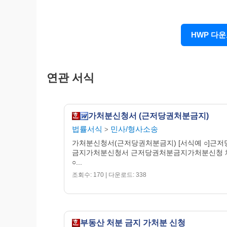
의 생모인 채무자에게 자신의 유일한 재산인 
로 하는 근저당권을 설정해주었습니다.
다. 채권자가 위 이혼청구를 하고서 별지목
HWP 다
적으로 호적상 신청외 ◈◈◈의 어머니로 
설정을 한 것입니다(이것은 조정위원회의
나타나 있음). 채권자는 채무자의 근저당권이 설정
연관 서식
동산가압류를 하였습니다.
라. 별지목록 기재 부동산은 신청외 ◈◈
18,428,800원(금 20,800원×886㎡
가처분신청서 (근저당권처분금지)
는 다른 채권자를 해함을 알면서 위와 같
법률서식
민사/형사소송
의 원인행위인 신청외 ◈◈◈와 채무자 사이의
>
마. 이에 채권자는 신청외 ◈◈◈와 채무
가처분신청서(근저당권처분금지) [서식예 ○]근
금지가처분신청서 근저당권처분금지가처분신청 
를 해하는 사해행위로 그 원상회복을 구하
○...
2. 보전의 필요성
조회수: 170 | 다운로드: 338
이에 채권자는 이 사건 부동산의 근저당
절차이행을 구하는 소송을 준비중인데, 만약
다면 채권자가 승소확정판결을 받더라도 소
습니다.
부동산 처분 금지 가처분 신청
3. 결 론