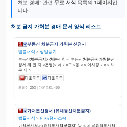
처분 경매" 관련
무료 서식
목록의
1페이지
입
니다.
처분 금지 가처분 경매 문서 양식 리스트
부동산 처분금지 가처분 신청서
법률서식
상업등기
>
부동산
처분금지
가
처분
신청서 부동산
처분금지
가
처분
신
청서 채 권 자 ○은행(○ ○) ○ ○구 ○동 ○ ○ 이사장 ○ ○ ○ 채
무 자 ○
조회수: 253 | 다운로드: 466
가처분신청서 (유체동산처분금지)
법률서식
민사/형사소송
>
가
처분
신청서(유체동산
처분금지
) [서식예 ○]유체동산
처