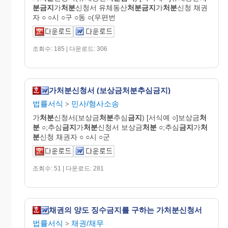
분금지
가
처분
신청서 유체동산
처분금지
가
처분
신청 채권
자 ○ ○시 ○구 ○동 ○(우편번
조회수: 185 | 다운로드: 306
가처분신청서 (보상금처분추심금지)
법률서식
민사/형사소송
>
가
처분
신청서(보상금
처분
추심
금지
) [서식예 ○]보상금
처
분
○;추심
금지
가
처분
신청서 보상금
처분
○;추심
금지
가
처
분
신청 채권자 ○ ○시 ○군
조회수: 51 | 다운로드: 281
채권의 양도 징수금지를 구하는 가처분신청서
법률서식
채권/채무
>