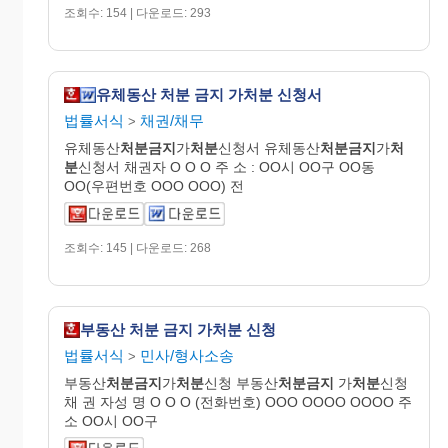
조회수: 154 | 다운로드: 293
유체동산 처분 금지 가처분 신청서
법률서식
채권/채무
>
유체동산
처분금지
가
처분
신청서 유체동산
처분금지
가
처
분
신청서 채권자 O O O 주 소 : OO시 OO구 OO동
OO(우편번호 OOO OOO) 전
조회수: 145 | 다운로드: 268
부동산 처분 금지 가처분 신청
법률서식
민사/형사소송
>
부동산
처분금지
가
처분
신청 부동산
처분금지
가
처분
신청
채 권 자성 명 O O O (전화번호) OOO OOOO OOOO 주
소 OO시 OO구