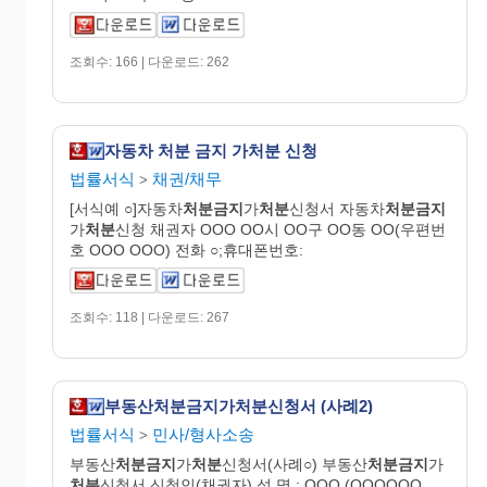
조회수: 166 | 다운로드: 262
자동차 처분 금지 가처분 신청
법률서식
채권/채무
>
[서식예 ○]자동차
처분금지
가
처분
신청서 자동차
처분금지
가
처분
신청 채권자 OOO OO시 OO구 OO동 OO(우편번
호 OOO OOO) 전화 ○;휴대폰번호:
조회수: 118 | 다운로드: 267
부동산처분금지가처분신청서 (사례2)
법률서식
민사/형사소송
>
부동산
처분금지
가
처분
신청서(사례○) 부동산
처분금지
가
처분
신청서 신청인(채권자) 성 명 : OOO (OOOOOO