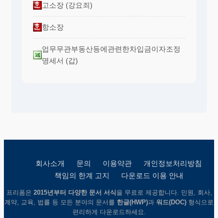
고소장 (강요죄)
항소장
업무무관부동산등에관련한차입금이자조정
명세서 (갑)
회사소개
문의
이용약관
개인정보처리방침
책임의 한계 고지
다운로드 이용 안내
프리폼은
2015년부터 다양한 문서 서식
을 무료로 제공합니다. 민원, 회사,
계약, 교육, 법률 등 모든 분야의 문서를
한글(HWP)
과
워드(DOC)
형식으로
편리하게 다운로드하세요.