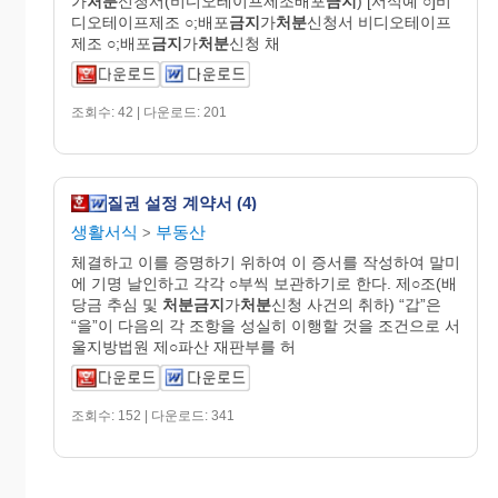
가
처분
신청서(비디오테이프제조배포
금지
) [서식예 ○]비
디오테이프제조 ○;배포
금지
가
처분
신청서 비디오테이프
제조 ○;배포
금지
가
처분
신청 채
조회수: 42 | 다운로드: 201
질권 설정 계약서 (4)
생활서식
부동산
>
체결하고 이를 증명하기 위하여 이 증서를 작성하여 말미
에 기명 날인하고 각각 ○부씩 보관하기로 한다. 제○조(배
당금 추심 및
처분금지
가
처분
신청 사건의 취하) “갑”은
“을”이 다음의 각 조항을 성실히 이행할 것을 조건으로 서
울지방법원 제○파산 재판부를 허
조회수: 152 | 다운로드: 341