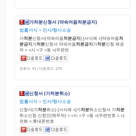
가처분신청서 (약속어음처분금지)
법률서식
민사/형사소송
>
가
처분
신청서(약속어음
처분금지
) [서식예 ○]약속어음
처
분금지
가
처분
신청서 약속어음
처분금지
가
처분
신청 채권
자 ○ ○시 ○구 ○동 ○(우편번
조회수: 41 | 다운로드: 276
신청서 (가처분취소)
법률서식
민사/형사소송
>
신청서(가
처분
취소) [서식예 ○]가
처분
취소신청서 가
처분
취소신청 신청인(채무자) ○ ○시 ○구 ○동 ○(우편번호 ○ ○)
전화 ○;휴대폰번호