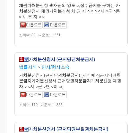
채권가
처분
신청 ◈채권의 양도 ○;징수
금지
를 구하는 가
처분
신청서 채권가
처분
신청 채 권 자 ○ ○ ○ ○시 ○구 ○동
○ 채 무 자 ○ ○
조회수: 89 | 다운로드: 261
가처분신청서 (근저당권처분금지)
법률서식
민사/형사소송
>
가
처분
신청서(근저당권
처분금지
) [서식예 ○]근저당권
처
분금지
가
처분
신청서 근저당권
처분금지
가
처분
신청 채권
자 ○ ○시 ○군 ○면 ○리 ○(
조회수: 170 | 다운로드: 338
가처분신청서 (근저당권부질권처분금지)