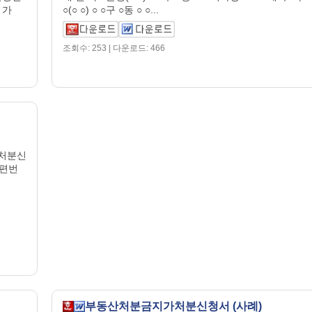
 가
○(○ ○) ○ ○구 ○동 ○ ○...
조회수: 253 | 다운로드: 466
처분신
우편번
부동산처분금지가처분신청서 (사례)