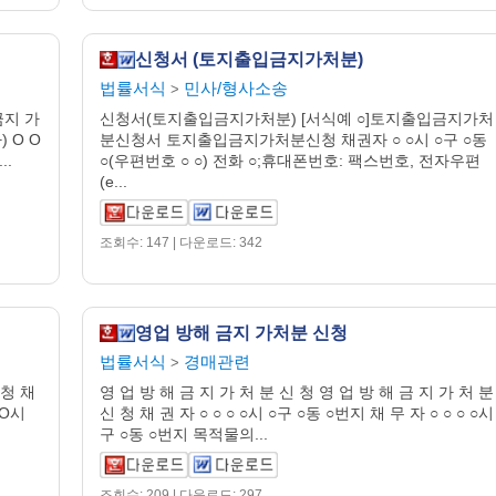
신청서 (토지출입금지가처분)
법률서식
민사/형사소송
>
지 가
신청서(토지출입금지가처분) [서식예 ○]토지출입금지가처
 O O
분신청서 토지출입금지가처분신청 채권자 ○ ○시 ○구 ○동
..
○(우편번호 ○ ○) 전화 ○;휴대폰번호: 팩스번호, 전자우편
(e...
조회수: 147 | 다운로드: 342
영업 방해 금지 가처분 신청
법률서식
경매관련
>
청 채
영 업 방 해 금 지 가 처 분 신 청 영 업 방 해 금 지 가 처 분
OO시
신 청 채 권 자 ○ ○ ○ ○시 ○구 ○동 ○번지 채 무 자 ○ ○ ○ ○시
구 ○동 ○번지 목적물의...
조회수: 209 | 다운로드: 297