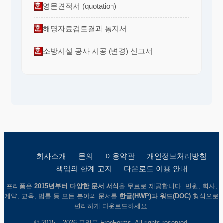
영문견적서 (quotation)
해명자료검토결과 통지서
소방시설 공사 시공 (변경) 신고서
회사소개
문의
이용약관
개인정보처리방침
책임의 한계 고지
다운로드 이용 안내
프리폼은
2015년부터 다양한 문서 서식
을 무료로 제공합니다. 민원, 회사,
계약, 교육, 법률 등 모든 분야의 문서를
한글(HWP)
과
워드(DOC)
형식으로
편리하게 다운로드하세요.
© 2015 – 2026 프리폼 FreeForms. All rights reserved.