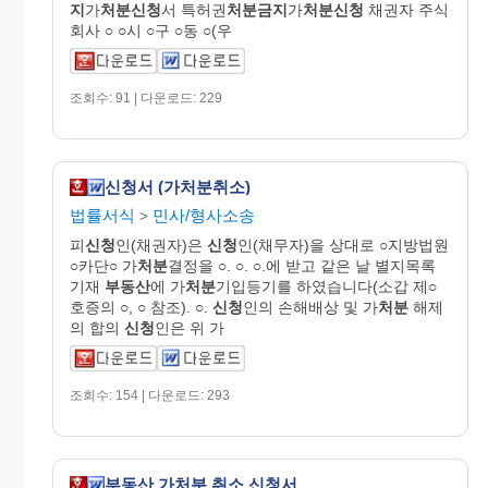
지
가
처분신청
서 특허권
처분금지
가
처분신청
채권자 주식
회사 ○ ○시 ○구 ○동 ○(우
조회수: 91 | 다운로드: 229
신청서 (가처분취소)
법률서식
민사/형사소송
>
피
신청
인(채권자)은
신청
인(채무자)을 상대로 ○지방법원
○카단○ 가
처분
결정을 ○. ○. ○.에 받고 같은 날 별지목록
기재
부동산
에 가
처분
기입등기를 하였습니다(소갑 제○
호증의 ○, ○ 참조). ○.
신청
인의 손해배상 및 가
처분
해제
의 합의
신청
인은 위 가
조회수: 154 | 다운로드: 293
부동산 가처분 취소 신청서