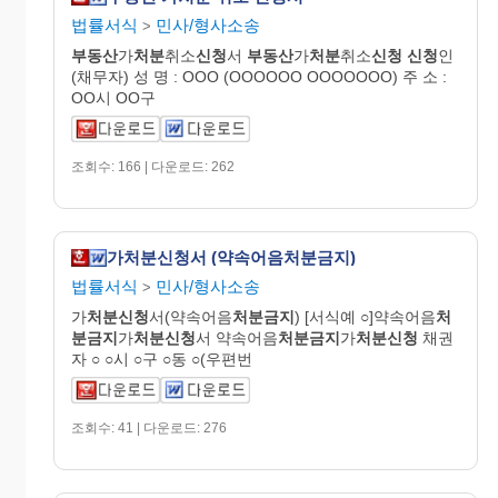
법률서식
민사/형사소송
>
부동산
가
처분
취소
신청
서
부동산
가
처분
취소
신청
신청
인
(채무자) 성 명 : OOO (OOOOOO OOOOOOO) 주 소 :
OO시 OO구
조회수: 166 | 다운로드: 262
가처분신청서 (약속어음처분금지)
법률서식
민사/형사소송
>
가
처분신청
서(약속어음
처분금지
) [서식예 ○]약속어음
처
분금지
가
처분신청
서 약속어음
처분금지
가
처분신청
채권
자 ○ ○시 ○구 ○동 ○(우편번
조회수: 41 | 다운로드: 276