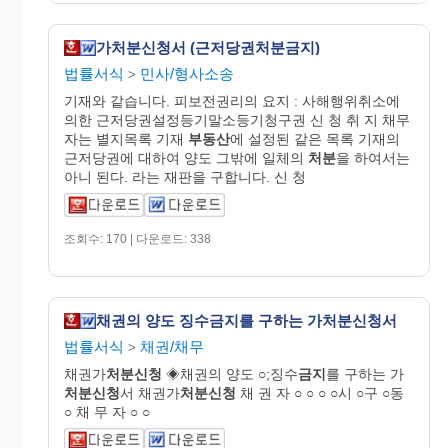
가처분신청서 (근저당권처분금지)
법률서식
민사/형사소송
>
기재와 같습니다. 피보전권리의 요지 : 사해행위취소에
의한 근저당권설정등기말소등기청구권 신 청 취 지 채무
자는 별지목록 기재
부동산
에 설정된 같은 목록 기재의
근저당권에 대하여 양도 그밖에 일체의
처분
을 하여서는
아니 된다. 라는 재판을 구합니다. 신 청
조회수: 170 | 다운로드: 338
채권의 양도 징수금지를 구하는 가처분신청서
법률서식
채권/채무
>
채권가
처분신청
◈채권의 양도 ○;징수
금지
를 구하는 가
처분신청
서 채권가
처분신청
채 권 자 ○ ○ ○ ○시 ○구 ○동
○ 채 무 자 ○ ○