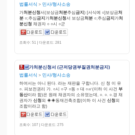
법률서식
민사/형사소송
>
가
처분신청
서(보상금
처분
추심
금지
) [서식예 ○]보상금
처
분
○;추심
금지
가
처분신청
서 보상금
처분
○;추심
금지
가
처
분신청
채권자 ○ ○시 ○군
조회수: 51 | 다운로드: 281
가처분신청서 (근저당권부질권처분금지)
법률서식
민사/형사소송
>
하여서는 아니 된다. 라는 재판을 구합니다. 신 청 이 유
○. 피보전권리 가. ○시 ○구 ○동 ○ 대 ○㎡(이하 이 사건
부
동산
이라 함)은 원래 채권자의 소유였는데, ○. ○. ○.경 채
권자가
신청
외 ◈◈동재건축조합(이하 이 사건
신청
외
조합이라고 함)
조회수: 107 | 다운로드: 275