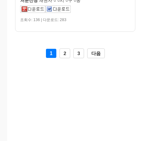
처분신청
채권자 ○ ○시 ○구 ○동
조회수: 136 | 다운로드: 283
1
2
3
다음