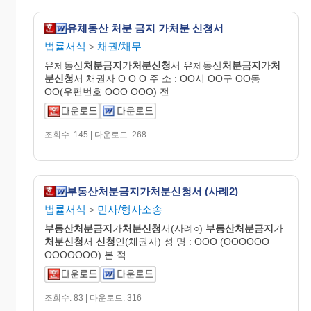
유체동산 처분 금지 가처분 신청서
법률서식
채권/채무
>
유체동산
처분금지
가
처분신청
서 유체동산
처분금지
가
처
분신청
서 채권자 O O O 주 소 : OO시 OO구 OO동
OO(우편번호 OOO OOO) 전
조회수: 145 | 다운로드: 268
부동산처분금지가처분신청서 (사례2)
법률서식
민사/형사소송
>
부동산처분금지
가
처분신청
서(사례○)
부동산처분금지
가
처분신청
서
신청
인(채권자) 성 명 : OOO (OOOOOO
OOOOOOO) 본 적
조회수: 83 | 다운로드: 316