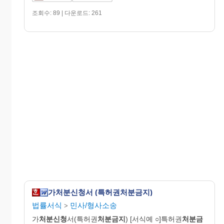
조회수: 89 | 다운로드: 261
가처분신청서 (특허권처분금지)
법률서식
민사/형사소송
>
가
처분신청
서(특허권
처분금지
) [서식예 ○]특허권
처분금