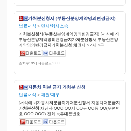
가처분신청서 (부동산분양계약명의변경금지)
법률서식
민사/형사소송
>
가
처분신청
서(
부동산
분양계약명의변경
금지
) [서식예 ○]
부동산
분양계약명의변경
금지
가
처분신청
서
부동산
분양
계약명의변경
금지
가
처분신청
채권자 ○ ○시 ○구
조회수: 95 | 다운로드: 300
자동차 처분 금지 가처분 신청
법률서식
채권/채무
>
[서식예 ○]자동차
처분금지
가
처분신청
서 자동차
처분금지
가
처분신청
채권자 OOO OO시 OO구 OO동 OO(우편번
호 OOO OOO) 전화 ○;휴대폰번호: