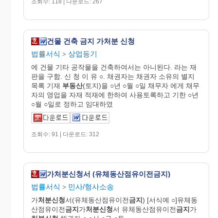
조회수: 118 | 다운로드: 267
건물 건축 금지 가처분 신청
법률서식
상업등기
>
에 건물 기타 공작물을 건축하여서는 아니된다. 라는 재
판을 구함. 신 청 이 유 ○. 채권자는 채권자 소유의 별지
목록 기재
부동산
(토지)을 ○년 ○월 ○일 채무자 에게 채무
자의 영업을 자재 적재에 한하여 사용토록하고 기한 ○년
○월 ○일로 정하고 임대하였
조회수: 91 | 다운로드: 312
가처분신청서 (유체동산점유이전금지)
법률서식
민사/형사소송
>
가
처분신청
서(유체동산점유이전
금지
) [서식예 ○]유체동
산점유이전
금지
가
처분신청
서 유체동산점유이전
금지
가