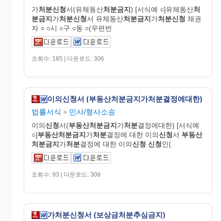
가
처분신청
서(유체동산
처분금지
) [서식예 ○]유체동산
처
분금지
가
처분신청
서 유체동산
처분금지
가
처분신청
채권
자 ○ ○시 ○구 ○동 ○(우편번
조회수: 185 | 다운로드: 306
이의신청서 (부동산처분금지가처분결정에대한)
법률서식
민사/형사소송
>
이의
신청
서(
부동산처분금지
가
처분
결정에대한) [서식예
○]
부동산처분금지
가
처분
결정에 대한 이의
신청
서
부동산
처분금지
가
처분
결정에 대한 이의
신청
신청
인(
조회수: 93 | 다운로드: 308
가처분신청서 (보상금처분추심금지)