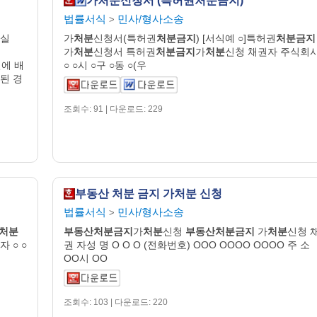
가처분신청서 (특허권처분금지)
법률서식
민사/형사소송
>
무실
가
처분
신청서(특허권
처분금지
) [서식예 ○]특허권
처분금지
가
처분
신청서 특허권
처분금지
가
처분
신청 채권자 주식회
에 배
○ ○시 ○구 ○동 ○(우
된 경
조회수: 91 | 다운로드: 229
부동산 처분 금지 가처분 신청
법률서식
민사/형사소송
>
처분
부동산처분금지
가
처분
신청
부동산처분금지
가
처분
신청 
 ○ ○
권 자성 명 O O O (전화번호) OOO OOOO OOOO 주 소
OO시 OO
조회수: 103 | 다운로드: 220