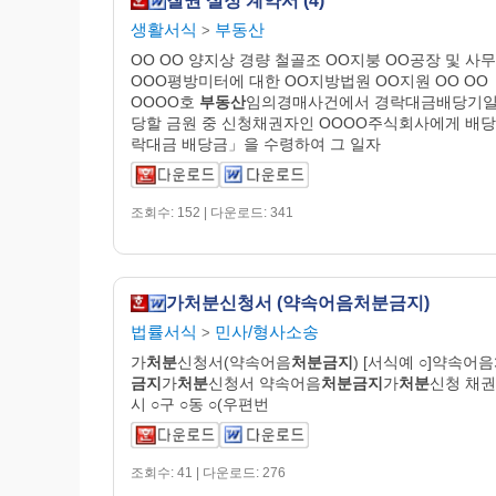
질권 설정 계약서 (4)
생활서식
부동산
>
OO OO 양지상 경량 철골조 OO지붕 OO공장 및 사
OOO평방미터에 대한 OO지방법원 OO지원 OO OO
OOOO호
부동산
임의경매사건에서 경락대금배당기일
당할 금원 중 신청채권자인 OOOO주식회사에게 배당
락대금 배당금」을 수령하여 그 일자
조회수: 152 | 다운로드: 341
가처분신청서 (약속어음처분금지)
법률서식
민사/형사소송
>
가
처분
신청서(약속어음
처분금지
) [서식예 ○]약속어음
금지
가
처분
신청서 약속어음
처분금지
가
처분
신청 채권자
시 ○구 ○동 ○(우편번
조회수: 41 | 다운로드: 276