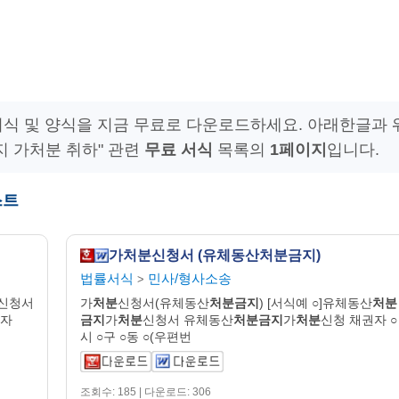
서식 및 양식을 지금 무료로 다운로드하세요. 아래한글과 
지 가처분 취하" 관련
무료 서식
목록의
1페이지
입니다.
스트
가처분신청서 (유체동산처분금지)
법률서식
민사/형사소송
>
신청서
가
처분
신청서(유체동산
처분금지
) [서식예 ○]유체동산
처분
 자
금지
가
처분
신청서 유체동산
처분금지
가
처분
신청 채권자 ○
시 ○구 ○동 ○(우편번
조회수: 185 | 다운로드: 306