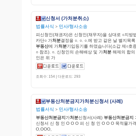
신청서 (가처분취소)
법률서식
민사/형사소송
>
피신청인(채권자)은 신청인(채무자)을 상대로 ○지방법
카단○ 가
처분
결정을 ○. ○. ○.에 받고 같은 날 별지목
부동산
에 가
처분
기입등기를 하였습니다(소갑 제○호증의
○ 참조). ○. 신청인의 손해배상 및 가
처분
해제의 합의
인은 위 가
조회수: 154 | 다운로드: 293
부동산처분금지가처분신청서 (사례)
법률서식
민사/형사소송
>
부동산처분금지
가
처분
신청서(사례)
부동산처분금지
신청서 신 청 인 O O O 피 신 청 인 O O O 목적물가
O,OOO,