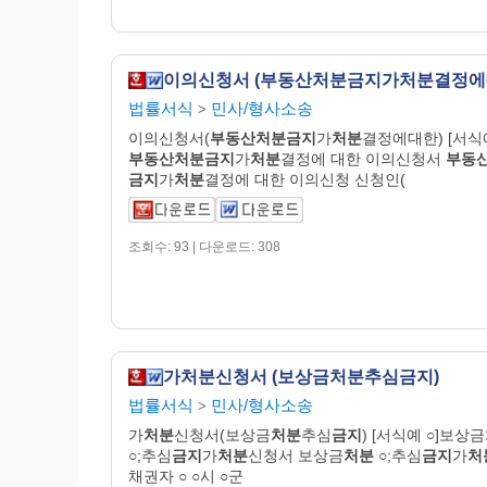
이의신청서 (부동산처분금지가처분결정에
법률서식
민사/형사소송
>
이의신청서(
부동산처분금지
가
처분
결정에대한) [서식예
부동산처분금지
가
처분
결정에 대한 이의신청서
부동
금지
가
처분
결정에 대한 이의신청 신청인(
조회수: 93 | 다운로드: 308
가처분신청서 (보상금처분추심금지)
법률서식
민사/형사소송
>
가
처분
신청서(보상금
처분
추심
금지
) [서식예 ○]보상금
○;추심
금지
가
처분
신청서 보상금
처분
○;추심
금지
가
처
채권자 ○ ○시 ○군