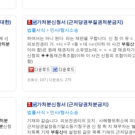
대한)
가처분신청서 (근저당권부질권처분금지)
법률서식
민사/형사소송
>
 ○]
하여서는 아니 된다. 라는 재판을 구합니다. 신 청 이 유 ○.
산처분
피보전권리 가. ○시 ○구 ○동 ○ 대 ○㎡(이하 이 사건
부동산
이라 함)은 원래 채권자의 소유였는데, ○. ○. ○.경 채권자가
신청외 ◈◈동재건축조합(이하 이 사건 신청외 조합이라
함)
조회수: 107 | 다운로드: 275
가처분신청서 (근저당권처분금지)
법률서식
민사/형사소송
>
처분
기재와 같습니다. 피보전권리의 요지 : 사해행위취소에 의
분
신청
근저당권설정등기말소등기청구권 신 청 취 지 채무자는 
지목록 기재
부동산
에 설정된 같은 목록 기재의 근저당권