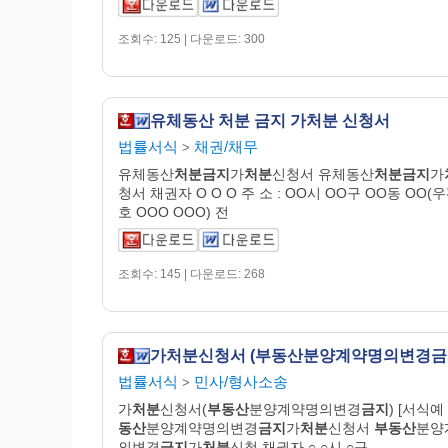
조회수: 125 | 다운로드: 300
유체동산 처분 금지 가처분 신청서
법률서식
채권/채무
>
유체동산
처분금지
가
처분
신청서 유체동산
처분금지
가
청서 채권자 O O O 주 소 : OO시 OO구 OO동 OO(
호 OOO OOO) 전
조회수: 145 | 다운로드: 268
가처분신청서 (부동산분양계약명의변경금
법률서식
민사/형사소송
>
가
처분
신청서(
부동산
분양계약명의변경
금지
) [서식예 
동산
분양계약명의변경
금지
가
처분
신청서
부동산
분양
의변경
금지
가
처분
신청 채권자 ○ ○시 ○구