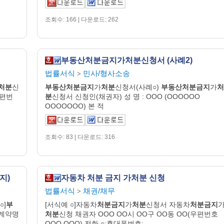
조회수: 166 | 다운로드: 262
부동산처분금지가처분신청서 (사례2)
법률서식
민사/형사소송
>
처분
신
부동산처분금지
가
처분
신청서(사례○)
부동산처분금지
가
처
우편번
분
신청서 신청인(채권자) 성 명 : OOO (OOOOOO
OOOOOOO) 본 적
조회수: 83 | 다운로드: 316
지)
자동차 처분 금지 가처분 신청
법률서식
채권/채무
>
○]
부
[서식예 ○]자동차
처분금지
가
처분
신청서 자동차
처분금지
계약명
처분
신청 채권자 OOO OO시 OO구 OO동 OO(우편번호
OOO OOO) 전화 ○;휴대폰번호: