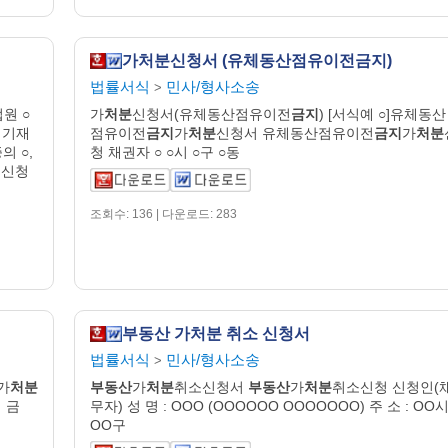
가처분신청서 (유체동산점유이전금지)
법률서식
민사/형사소송
>
원 ○
가
처분
신청서(유체동산점유이전
금지
) [서식예 ○]유체동산
록 기재
점유이전
금지
가
처분
신청서 유체동산점유이전
금지
가
처분
 ○,
청 채권자 ○ ○시 ○구 ○동
 신청
조회수: 136 | 다운로드: 283
부동산 가처분 취소 신청서
법률서식
민사/형사소송
>
가
처분
부동산
가
처분
취소신청서
부동산
가
처분
취소신청 신청인(
격 금
무자) 성 명 : OOO (OOOOOO OOOOOOO) 주 소 : OO
OO구