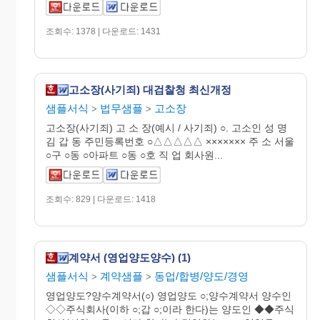
조회수: 1378 | 다운로드: 1431
고소장(사기죄) 대검찰청 최신개정
샘플서식
법무샘플
고소장
>
>
고소장(사기죄) 고 소 장(예시 / 사기죄) ○. 고소인 성 명
김 갑 동 주민등록번호 ○△△△△△ ××××××× 주 소 서울
○구 ○동 ○아파트 ○동 ○호 직 업 회사원...
조회수: 829 | 다운로드: 1418
계약서 (영업양도양수) (1)
샘플서식
계약샘플
동업/합병/양도/경영
>
>
영업양도?양수계약서(○) 영업양도 ○;양수계약서 양수인
◇◇주식회사(이하 ○;갑 ○;이라 한다)는 양도인 ◆◆주식