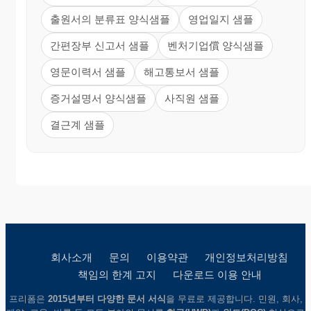
출원서의 분류표 양식샘플
영업일지 샘플
간편장부 신고서 샘플
벤처기업償 양식샘플
영문이력서 샘플
해고통보서 샘플
증거설명서 양식샘플
사직원 샘플
결근계 샘플
회사소개
문의
이용약관
개인정보처리방침
책임의 한계 고지
다운로드 이용 안내
프리폼은
2015년부터 다양한 문서 서식
을 무료로 제공합니다. 민원, 회사,