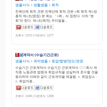
샘플서식
생활샘플
회칙
>
>
친목단체 회칙 견본 친목단체 회칙 견본 ○회 회칙 제○장
총칙 제○조(명칭) 본 회는 「○회」라 칭한다. 이하 "본
회"라 한다. 제○조(목적) 우리말을...
조회수: 1372 | 다운로드: 1277
계약서 (수습기간근로)
샘플서식
계약샘플
동업/합병/양도/경영
>
>
수습기간 근로계약서 수습기간 근로계약서 ◇◇회사 재
직중 노동관련 법령과 취업규칙을 성실하게 준수할 것을
동의하며 아래와 같이 근로계약을 체결함. ○. 취업장소 :
○. 취업직종...
조회수: 1194 | 다운로드: 1266