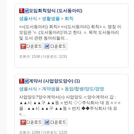
모임회칙양식 (도서동아리)
샘플서식
생활샘플
회칙
>
>
<○(도서동아리) 회칙> <○(도서동아리) 회칙> ○. 명칭 이
모임은 '○. (도서동아리)'라고 한다. ○. 목적 도서동아리
및 도서 관련 동아리들의...
조회수: 1536 | 다운로드: 1231
계약서 (사업양도양수) (1)
샘플서식
계약샘플
동업/합병/양도/경영
>
>
사업양도?양수계약서(○) 사업양도 ○;양수계약서 갑 :
▲▲시 ▲▲구 ▲▲동 ○ 번지 ◇◇주식회사 대 표 ○ ○ ○
을 : ▲▲시 ▲▲구 ▲▲동 ○ 번지 ◆◆주식회사 대 표
○...
조회수: 1289 | 다운로드: 1225