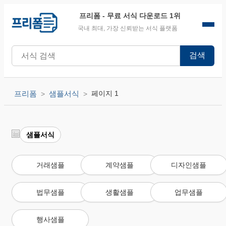
프리폼
- 무료 서식 다운로드 1위
국내 최대, 가장 신뢰받는 서식 플랫폼
검색
프리폼
샘플서식
페이지 1
샘플서식
거래샘플
계약샘플
디자인샘플
법무샘플
생활샘플
업무샘플
행사샘플