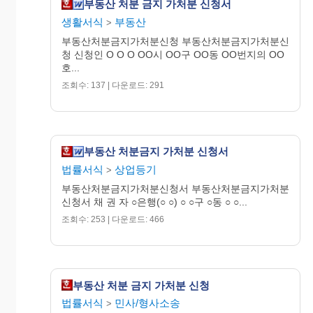
부동산 처분 금지 가처분 신청서
계약을 해제하겠다고하면서 이전등기에 필요한 일
생활서식
부동산
>
체의 서류를 주지 않으므로 신청인은 잔대금 OOO
부동산처분금지가처분신청 부동산처분금지가처분신
원을 동일자로 법원 공탁공무원에게 변제공탁하였
청 신청인 O O O OO시 OO구 OO동 OO번지의 OO
습니다.
호...
3. 신청인은 피신청인을 상대로 소유권이전등기 청
조회수: 137 | 다운로드: 291
구의 소를 준비중에 있으나 최근들리는 바에 의하면
피신청인은 위 부동산을 타에 재차 매도할 것을 획책
하고 매수자를 물색중에 있으므로 만약 채무자가 이
중매매를 하여 타에 소유권이전등기를 필하게 되면
부동산 처분금지 가처분 신청서
뒷날 채권자가 본안소송에서 승소한다 하더라도 직
법률서식
상업등기
>
접 목적달성할 수 없을 우려가 있으므로 이 신청을
하기에 이르렀습니다.
부동산처분금지가처분신청서 부동산처분금지가처분
신청서 채 권 자 ○은행(○ ○) ○ ○구 ○동 ○ ○...
조회수: 253 | 다운로드: 466
소 명 방 법
1. 부동산(토지․건물) 등기부등본 2통
1. 매매계약서
1. 계약금영수증
부동산 처분 금지 가처분 신청
1. 중도금영수증
법률서식
민사/형사소송
>