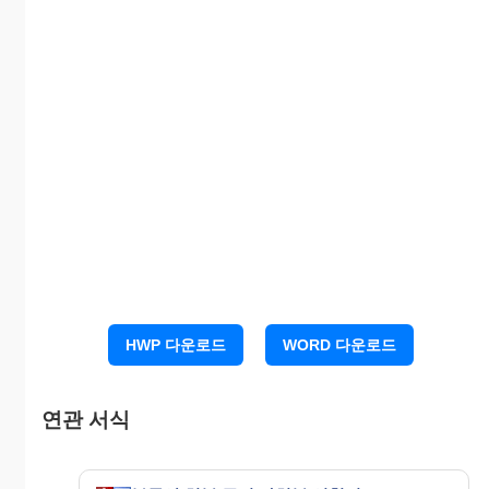
신 청 취 지
피신청인은 그 소유명의의 별지목록 표시의 부동산
에 대하여 양도․전세권․저당권․임차권의 설정 및 기
타 일체의 처분행위를 하여서는 아니된다.
라는 재판을 구합니다.
신 청 이 유
1. 별지목록표시 부동산은 원래 피신청인 소유의 부
동산이었는데, 20OO년 OO월 OO일 신청인이 금
OOO 원에 매수하기로 하고 계약당일 계약금으로 금
OOO 원을 지급하고, 20OO년 OO월 OO일 중도금조
로 OOO 원, 잔금은 동년 소유권이전 등기에 일건서
HWP 다운로드
WORD 다운로드
류와 함께 동기이행하기로 약정하였습니다.
2. 신청인은 20OO년 OO월 OO일에 중도금 OO원을
지급하고 다시 동년 OOOO 에 잔금 OOO 원을 피신
연관 서식
청인에게 지참 제공하면서 제공하면서 소유권이전
등기에 관한 일체 소요서류를 달라고 하였으나 피신
청인은 대금 OOO 원 외에 OOO 원을 더 주지 않으면