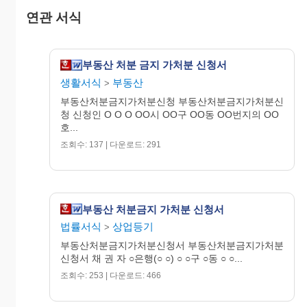
지급보증위탁계약을 체결한 문서를 제출하
연관 서식
는 방법에 의하여 담보를 제공할 것을 허가
하여 주시기 바랍니다.
부동산 처분 금지 가처분 신청서
첨 부 서 류
생활서식
부동산
>
부동산처분금지가처분신청 부동산처분금지가처분신
1. 매매계약서 사본
1통
청 신청인 O O O OO시 OO구 OO동 OO번지의 OO
1. 영수증 사본 2통
호...
1. 부동산등기부등본
1통
조회수: 137 | 다운로드: 291
20OO . O . O .
부동산 처분금지 가처분 신청서
법률서식
상업등기
>
위 채권자 O O O ��
부동산처분금지가처분신청서 부동산처분금지가처분
신청서 채 권 자 ○은행(○ ○) ○ ○구 ○동 ○ ○...
조회수: 253 | 다운로드: 466
O O 지 방 법 원 귀 중