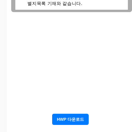
별지목록 기재와 같습니다.
신 청 취 지
피신청인은 별지목록 기재 부동산에 대하여 매
매, 증여, 저당권, 전세권설정 기타 일체의 처분
행위를 하여서는 아니된다.
라는 재판을 구합니다.
신 청 이 유
1. 가처분신청의 원인․ 사실관계 생략
2. 따라서 신청인은 피신청인을 상대로 OO
청구의 본안 소송의 준비중에 있는 바, 그
소유권 변동을 방지할 목적으로 이 건 소유
권 보전을 위한 처분금지가처분 신청에 이
른 것입니다.
HWP 다운로드
3. 신청인은 ○○보증보험주식회사 ○○지점
과 담보제공명령금액을 보험금액으로 하는