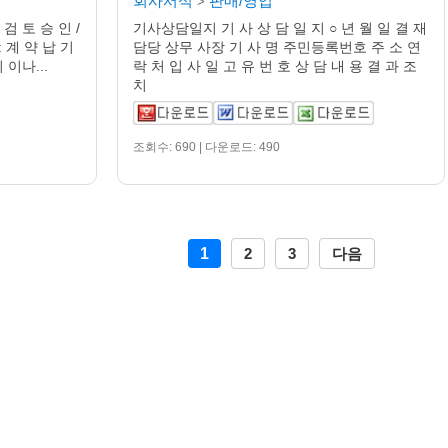
회사서식
판매/영업
>
검 토 승 인 /
기사상담일지 기 사 상 담 일 지 ○ 년 월 일 결 재
 : 계 약 납 기
담당 상무 사장 기 사 명 주민등록번호 주 소 연
 이나...
락 처 입 사 일 고 유 번 호 상 담 내 용 결 과 조
치
조회수: 690 | 다운로드: 490
1
2
3
다음