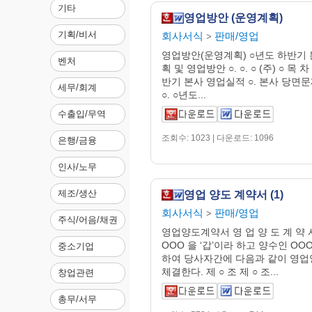
기타
영업방안 (운영계획)
기획/비서
회사서식
판매/영업
>
영업방안(운영계획) ○년도 하반기
벤처
획 및 영업방안 ○. ○. ○ (주) ○ 목 차 
반기 본사 영업실적 ○. 본사 당면문
세무/회계
○. ○년도...
수출입/무역
조회수: 1023 | 다운로드: 1096
은행/금융
인사/노무
제조/생산
영업 양도 계약서 (1)
회사서식
판매/영업
>
주식/어음/채권
영업양도계약서 영 업 양 도 계 약 
OOO 을 ‘갑’이라 하고 양수인 OOO
중소기업
하여 당사자간에 다음과 같이 영
체결한다. 제 ○ 조 제 ○ 조...
창업관련
총무/서무