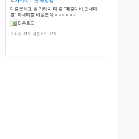
회사서식
판매/영업
>
매출분석표 월 거래처 매 출 "매출대비 면세매
출" 과세매출 비율분석 ○ ○ ○ ○ ○ ○
조회수: 419 | 다운로드: 478