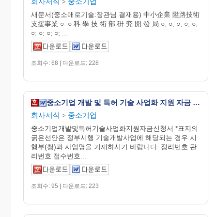
회사서식
중소기업
>
새문서(중소애로기술:장관님 결재용) 中小企業 隘路技術
支援事業 ○. ○ 科 學 技 術 部 硏 究 開 發 局 ○; ○; ○; ○; ○;
○; ○; ○; ○; ...
조회수: 68 | 다운로드: 228
중소기업 개발 및 특허 기술 사업화 지원 자금 신청서
회사서식
중소기업
>
중소기업개발및특허기술사업화지원자금신청서 *표지의
굵은선안은 정부시행 기술개발사업에 해당되는 경우 시
행부(청)과 사업명을 기재하시기 바랍니다. 정리번호 관
리번호 접수번호...
조회수: 95 | 다운로드: 223