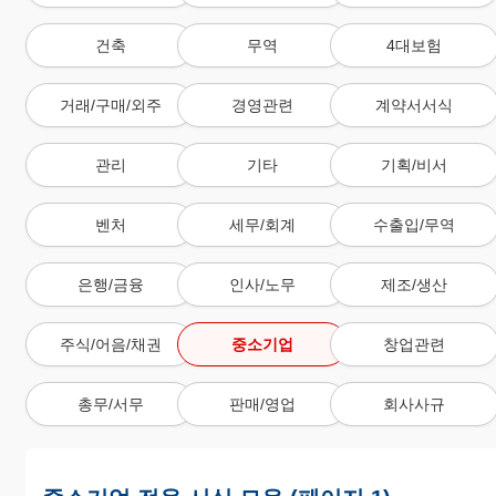
건축
무역
4대보험
거래/구매/외주
경영관련
계약서서식
관리
기타
기획/비서
벤처
세무/회계
수출입/무역
은행/금융
인사/노무
제조/생산
주식/어음/채권
중소기업
창업관련
총무/서무
판매/영업
회사사규