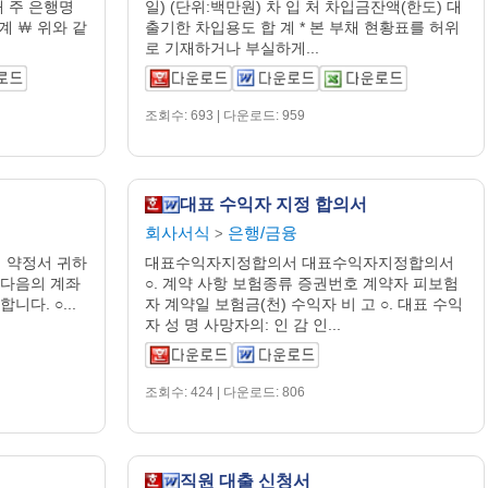
 채 주 은행명
일) (단위:백만원) 차 입 처 차입금잔액(한도) 대
계 ￦ 위와 같
출기한 차입용도 합 계 * 본 부채 현황표를 허위
로 기재하거나 부실하게...
조회수: 693 | 다운로드: 959
대표 수익자 지정 합의서
회사서식
은행/금융
>
 약정서 귀하
대표수익자지정합의서 대표수익자지정합의서
 다음의 계좌
○. 계약 사항 보험종류 증권번호 계약자 피보험
다. ○...
자 계약일 보험금(천) 수익자 비 고 ○. 대표 수익
자 성 명 사망자의: 인 감 인...
조회수: 424 | 다운로드: 806
직원 대출 신청서