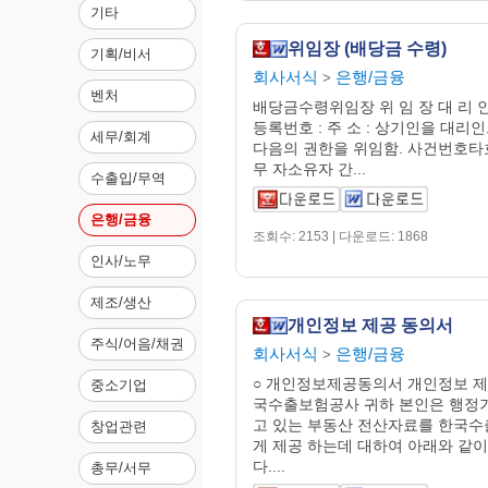
기타
위임장 (배당금 수령)
기획/비서
회사서식
은행/금융
>
벤처
배당금수령위임장 위 임 장 대 리 인 
등록번호 : 주 소 : 상기인을 대리
세무/회계
다음의 권한을 위임함. 사건번호타
무 자소유자 간...
수출입/무역
은행/금융
조회수: 2153 | 다운로드: 1868
인사/노무
제조/생산
개인정보 제공 동의서
주식/어음/채권
회사서식
은행/금융
>
○ 개인정보제공동의서 개인정보 제
중소기업
국수출보험공사 귀하 본인은 행정
고 있는 부동산 전산자료를 한국
창업관련
게 제공 하는데 대하여 아래와 같
다....
총무/서무