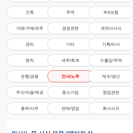
건축
무역
4대보험
거래/구매/외주
경영관련
계약서서식
관리
기타
기획/비서
벤처
세무/회계
수출입/무역
은행/금융
인사/노무
제조/생산
주식/어음/채권
중소기업
창업관련
총무/서무
판매/영업
회사사규