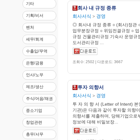
기타
회사 내 규정 종류
기획/비서
회사서식
경영
>
◎ 회사내 규정 종류 ○ (회사)정관 
벤처
업무분장규정 ○ 위임전결규정 ○ 
규정 건물관리규정 기숙사 운영규
세무/회계
도서관리규정 ...
수출입/무역
조회수: 2502 | 다운로드: 3667
은행/금융
인사/노무
제조/생산
투자 의향서
회사서식
경영
>
주식/어음/채권
투 자 의 향 서 (Letter of Intent
기관)은 다음과 같이 투자할 의향이
중소기업
의향서를 제출하며, 당해기업으로
정보에 대해 비밀보장...
창업관련
총무/서무