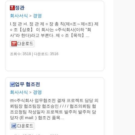
정관
회사서식
경영
>
I.정 관 >I. 정 관 제 ○ 장 총 칙(제○조～제○조) 제
○ 조【상호】 이 회사는 ○주식회사(이하 "회
사"라 한다)라고 부른다. 제 ○ 조【목적】...
조회수: 3518 | 다운로드: 3516
업무 협조전
회사서식
경영
>
㈜○주식회사 업무협조전 결재 프로젝트 담당 의
뢰팀장 협조팀장 협조승인 / / / / 협조의뢰팀 협
조요청팀 작성일자 프로젝트 발주처 발주처 담
당자 (E mail: ) 협조건 품목...