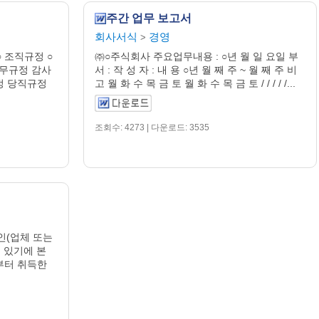
주간 업무 보고서
회사서식
경영
>
○ 조직규정 ○
㈜○주식회사 주요업무내용 : ○년 월 일 요일 부
업무규정 감사
서 : 작 성 자 : 내 용 ○년 월 째 주 ~ 월 째 주 비
정 당직규정
고 월 화 수 목 금 토 월 화 수 목 금 토 / / / / /...
조회수: 4273 | 다운로드: 3535
) 본인(업체 또는
 있기에 본
부터 취득한