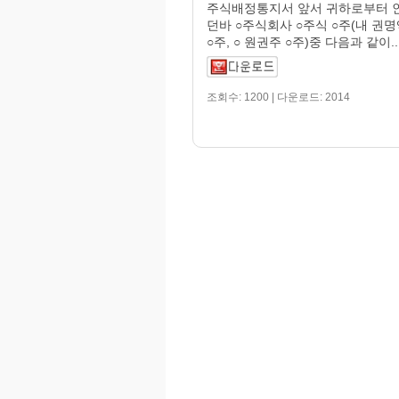
주식배정통지서 앞서 귀하로부터 
던바 ○주식회사 ○주식 ○주(내 권명
○주, ○ 원권주 ○주)중 다음과 같이..
조회수: 1200 | 다운로드: 2014