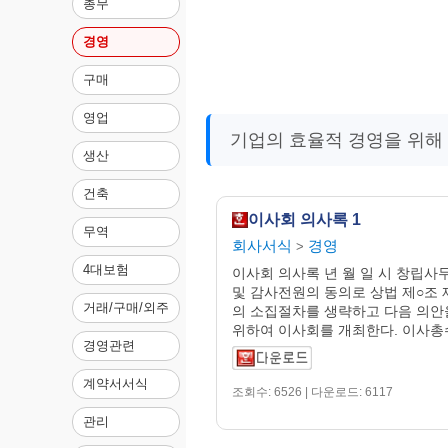
총무
경영
구매
영업
기업의 효율적 경영을 위해
생산
건축
이사회 의사록 1
무역
회사서식
경영
>
4대보험
이사회 의사록 년 월 일 시 창립사
및 감사전원의 동의로 상법 제○조 
거래/구매/외주
의 소집절차를 생략하고 다음 의안
위하여 이사회를 개최한다. 이사총수 
경영관련
계약서서식
조회수: 6526 | 다운로드: 6117
관리