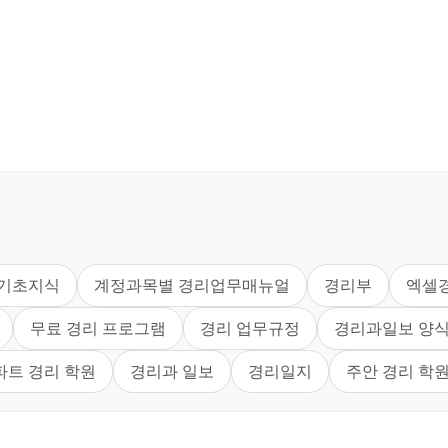
 기초지식
계정과목별 경리업무매뉴얼
경리부
엑셀
무료 경리 프로그램
경리 업무규정
경리과일보 양
파트 경리 학원
경리과 일보
경리일지
주안 경리 학