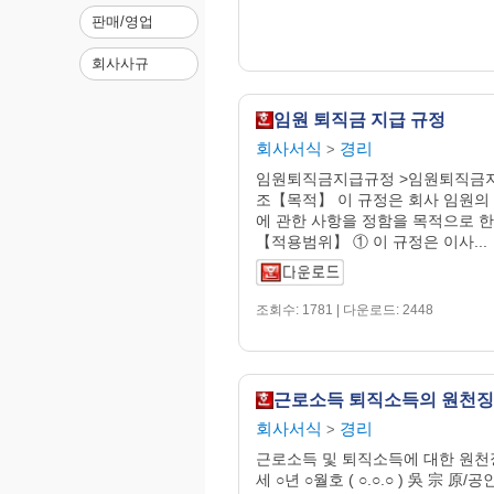
판매/영업
회사사규
임원 퇴직금 지급 규정
회사서식
경리
>
임원퇴직금지급규정 >임원퇴직금지
조【목적】 이 규정은 회사 임원의
에 관한 사항을 정함을 목적으로 한다
【적용범위】 ① 이 규정은 이사...
조회수: 1781 | 다운로드: 2448
근로소득 퇴직소득의 원천
회사서식
경리
>
근로소득 및 퇴직소득에 대한 원천
세 ○년 ○월호 ( ○.○.○ ) 吳 宗 原