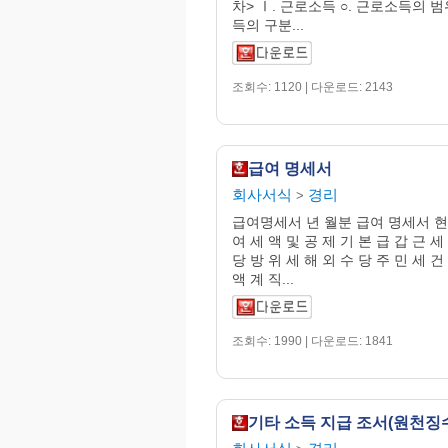
차> Ⅰ. 근로소득 ○. 근로소득의 범
득의 구분...
조회수: 1120 | 다운로드: 2143
급여 명세서
회사서식
경리
>
급여명세서 년 월분 급여 명세서 현장 
여 세 액 및 공 제 기 본 급 갑 근 세
당 방 위 세 해 외 수 당 주 민 세 건
액 계 직...
조회수: 1990 | 다운로드: 1841
기타 소득 지급 조서(원천징