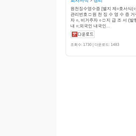
회사서식
경리
>
원천징수영수증 [별지 제○호서식(○)]
관리번호 □ 원 천 징 수 영 수 증 
자 ○, 비거주자 ○ □ 지 급 조 서 
내 ○;외국인 내국인...
조회수: 1730 | 다운로드: 1483