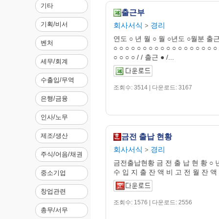
기타
출근부
기획/비서
회사서식
경리
>
연도 ○ 년 월 ○ 월 ○년도 ○월분 
벤처
○ ○ ○ ○ ○ ○ ○ ○ ○ ○ ○ ○ ○ ○ ○ ○ ○ ○
○ ○ ○ ○ / / 출근 ● /...
세무/회계
수출입/무역
조회수: 3514 | 다운로드: 3167
은행/금융
인사/노무
제조/생산
금전 출납 현황
회사서식
경리
>
주식/어음/채권
금전출납현황 금 전 출 납 현 황 ○ 년
수 입 지 출 잔 액 비 고 전 월 잔 액
중소기업
창업관련
조회수: 1576 | 다운로드: 2556
총무/서무