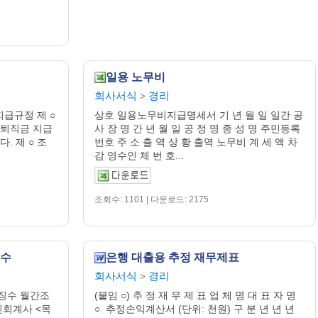
일용 노무비
회사서식
경리
>
급규정 제 ○
상호 일용노무비지급명세서 기 년 월 일 일간 공
 퇴직금 지급
사 장 명 간 년 월 일 공 정 명 종 성 명 주민등록
. 제 ○ 조
번호 주 소 출 역 상 황 출역 노무비 계 세 액 차
감 영수인 체 번 호...
조회수: 1101 | 다운로드: 2175
징수
은행 대출용 추정 재무제표
회사서식
경리
>
징수 월간조
(붙임 ○) 추 정 재 무 제 표 업 체 명 대 표 자 명
/공인회계사 <목
○. 추정손익계산서 (단위: 천원) 구 분 년 년 년