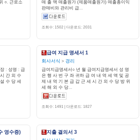
위 ○. 근로소
매 출 액 매출원가 (제품매출원가) 매출총이익
판매비와 관리비 급...
조회수: 1502 | 다운로드: 2031
급여 지급 명세서 1
회사서식
경리
>
: 성명 : 급
급여지급명세서○ 년 월 급여지급명세서 성 명
 시 간 외 수
은 행 사 번 구 좌 귀하 급 여 내 역 세 액 및 공
 설 수 당 세
제 내 역 기 본 급 갑 근 세 시 간 외 수 당 방 위
세 해 외 수 당...
조회수: 1491 | 다운로드: 1827
수 영수증)
지출 결의서 3