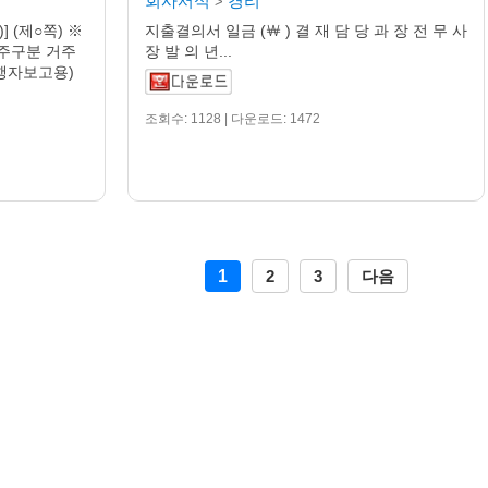
회사서식
경리
>
 (제○쪽) ※
지출결의서 일금 (￦ ) 결 재 담 당 과 장 전 무 사
거주구분 거주
장 발 의 년...
(발행자보고용)
조회수: 1128 | 다운로드: 1472
1
2
3
다음