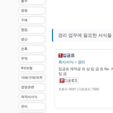
총무
경영
구매
영업
경리 업무에 필요한 서식을
생산
건축
입금표
무역
회사서식
경리
>
4대보험
입금표 계약금 외 상 입 금 표 No.
입 금
거래/구매/외주
경영관련
조회수: 5697 | 다운로드: 7985
계약서서식
관리