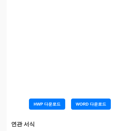
발 령 자 : 한OO 외 4명
부서
성명
발령사항
내용
위와 같이 발령되었기에 알려드립니다.
HWP 다운로드
WORD 다운로드
연관 서식