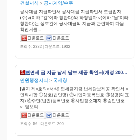
건설서식
공사계약/수주
>
공사대금 지급확인서 공사대금 지급확인서 도급업자
(주)○(이하 “갑”이라 칭한다)와 하청업자 ○(이하 “을”이라
칭한다)는 상호간에 공사대금의 지급과 관련하여 다음
확인서를...
조회수: 2332 | 다운로드: 1932
면세 금 지급 납세 담보 제공 확인서(개정 20050311)
민원행정서식
국세청
>
[별지 제○호의○서식] 면세금지금 납세담보제공 확인서 ○.
인적사항 ①상호(법인명) ②사업자등록번호 ③성명(대표
자) ④주민(법인)등록번호 ⑤사업장소재지 ⑥승인번호
○. 담보의...
조회수: 56 | 다운로드: 200