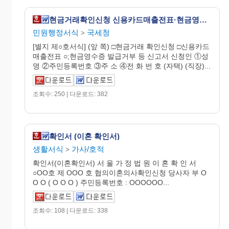
현금거래확인신청 신용카드매출전표·현금영수증발급거부등신고서(개정20070330)
민원행정서식
국세청
>
[별지 제○호서식] (앞 쪽) □현금거래 확인신청 □신용카드
매출전표 ○;현금영수증 발급거부 등 신고서 신청인 ①성
명 ②주민등록번호 ③주 소 ④전 화 번 호 (자택) (직장)...
조회수: 250 | 다운로드: 382
확인서 (이혼 확인서)
생활서식
가사/호적
>
확인서(이혼확인서) 서 울 가 정 법 원 이 혼 확 인 서
○OO호 제 OOO 호 협의이혼의사확인신청 당사자 부 O
O O ( O O O ) 주민등록번호 : OOOOOO...
조회수: 108 | 다운로드: 338