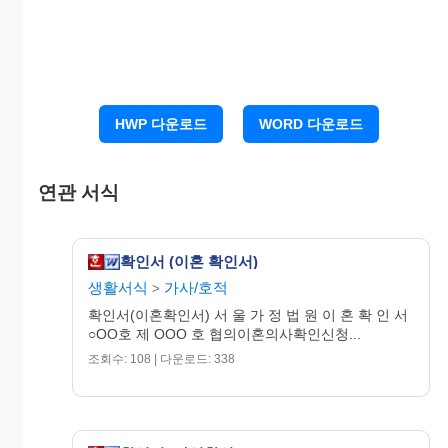
20OO . O . O .
판 사 O O O
확인일시 20OO년 O
HWP 다운로드
WORD 다운로드
월 O일
이혼의사 확인서 등본
연관 서식
은 교부 또는 송달받은
위 등본입니
날로부터 3개월이 경
확인서 (이혼 확인서)
다.
과하면 그 효력이 상실
생활서식
가사/호적
>
20OO. O. O.
되오니 신고의사가 있
확인서(이혼확인서) 서 울 가 정 법 원 이 혼 확 인 서
서울가정법원
으면 기간내에 본적지
○OO호 제 OOO 호 협의이혼의사확인신청...
법원주사 O O
또는 주소지 관할 시.
조회수: 108 | 다운로드: 338
O
구.읍.면에 신고하여야
합니다(당사자중 1인
만이 신고하셔도 됨).