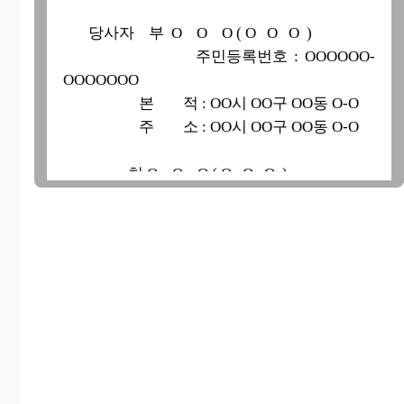
당사자 부 O O O ( O O O )
주민등록번호 : OOOOOO-
OOOOOOO
본 적 : OO시 OO구 OO동 O-O
주 소 : OO시 OO구 OO동 O-O
처 O O O ( O O O )
주민등록번호 : OOOOOO-
OOOOOOO
본 적 : OO시 OO구 OO동 O-O
주 소 : OO시 OO구 OO동 O-O
위 당사자 사이에는 진의에 따라 서로 이혼
하기로 합의되었음이
틀림없음을 확인합니다.