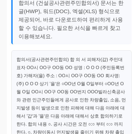
합의서 (건설공사관련주민합의서) 문서는 한
글(HWP), 워드(DOC), 엑셀(XLS) 형식으로
제공되어, 바로 다운로드하여 편리하게 사용
할 수 있습니다. 필요한 서식을 빠르게 찾고
이용해보세요.
합의서(공사관련주민합의) 합 의 서 피해자(갑) 주민대
표자 OO시 OO구 OO동 OO 성명 : O O O (주민등록번
호) 가해자(을) 주소 : OO시 OO구 OO동 OO 회사명:
(주) O O O 상기 '을‘은 ○OO년 O월 O일부터 ○OO년 O
월 O일 OO시 OO구 OO동 OO번지 OOO빌라신축공사
와 관련 인근주민들에게 공사로 인한 차량출입, 소음, 먼
지발생 등이 발생으로 인한 피해에 대해 다음 아래에 대
해서 ’갑‘과 ’을‘은 다음 아래에 대해서 상호 합의하기로
한다. 합의 내용 ○. 공사 시간은 오전 ○:○ 부터 ○:○ 까지
한다. ○. 차량이동시 먼지발생을 줄이기 위해 차량 출입