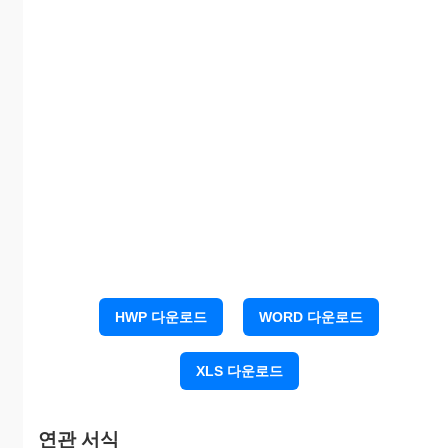
- 합의 내용 -
1. 공사 시간은 오전 10:00 부터 18:00 까지 한다.
2. 차량이동시 먼지발생을 줄이기 위해 차량 출입부
에 OOO을 설치한다.
3. 기타 안전관련 조치할 사항을 기입하세요.
4. 보상금조로 일금 OOO을 지불한다.
5. 위의 조치를 확약 및 보상 금액을 확실히 수령하
고 상호 원만히 합의하였으므로 이후 이에 관하
여 민형사상의 소송이나 이의를 제기하지 아니
할 것을 확약하고 후일의 증거로서 이 합의서에
서명 날인하다.
(합의내용은 상황에 맞게 수정하세요)
HWP 다운로드
WORD 다운로드
20OO년 O월 O일
XLS 다운로드
1.별첨 : 주민서명서 (주민대표자만으로 확약이 된다
연관 서식
면 생략가능)