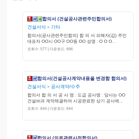
합의서 (건설공사관련주민합의서)
건설서식
기타
위 피해자(갑) : O O O
>
(인)
합의서(공사관련주민합의) 합 의 서 피해자(갑) 주민
위 가해자(을) :
대표자 OO시 OO구 OO동 OO 성명 : O O O...
(주)OOO 대표 O O O (인)
조회수: 577 | 다운로드: 686
입 회 인 : O O O (주민
등록번호)
OO시 OO구 OO
합의서(건설공사계약내용을 변경함 합의서)
동 OO
건설서식
공사계약/수주
>
합의서 합 의 서 공 사 명 : 도급 공사명 : 당사는 OO
건설㈜과 계약체결하여 시공완료한 상기 공사에...
조회수: 644 | 다운로드: 644
합의서 (의료관련사전합의서)