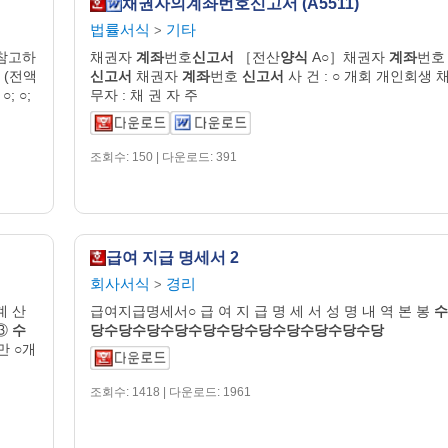
채권자의계좌번호신고서 (A5511)
법률서식
기타
>
 참고하
채권자
계좌
번호
신고서
［전산
양식
A○］채권자
계좌
번호
 (전액
신고서
채권자
계좌
번호
신고서
사 건 : ○ 개회 개인회생 
; ○;
무자 : 채 권 자 주
조회수: 150 | 다운로드: 391
급여 지급 명세서 2
회사서식
경리
>
계 산
급여지급명세서○ 급 여 지 급 명 세 서 성 명 내 역 본 봉
수
 ③
수
당수당수당수당수당수당수당수당수당수당수당
 만 ○개
조회수: 1418 | 다운로드: 1961