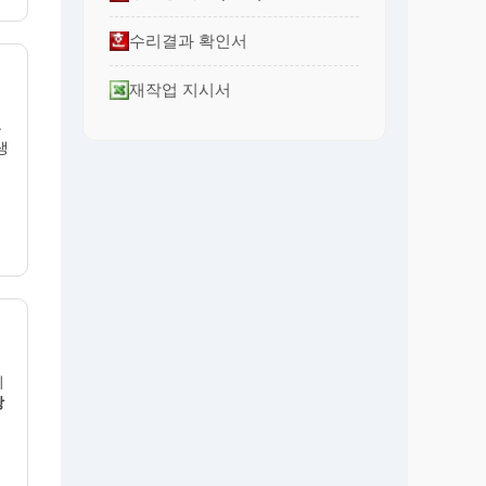
수리결과 확인서
재작업 지시서
부
생
기
당