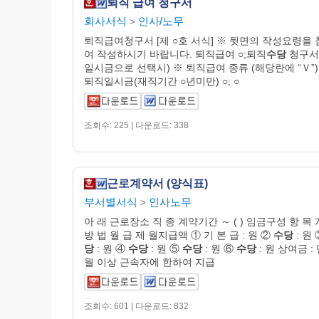
퇴직 급여 청구서
회사서식
인사/노무
>
퇴직급여청구서 [제 ○호 서식] ※ 뒷면의 작성요령을
여 작성하시기 바랍니다. 퇴직급여 ○;퇴직
수당
청구서
일시금으로 선택시) ※ 퇴직급여 종류 (해당란에 “Ｖ”) ○
퇴직일시금(재직기간 ○년미만) ○; ○
조회수: 225 | 다운로드: 338
근로계약서 (양식표)
부서별서식
인사노무
>
아 래 근로장소 직 종 계약기간 ～ ( ) 임금구성 항 목 
방 법 월 급 제 월지급액 ① 기 본 급 : 원 ②
수당
: 원
당
: 원 ④
수당
: 원 ⑤
수당
: 원 ⑥
수당
: 원 상여금 :
월 이상 근속자에 한하여 지급
조회수: 601 | 다운로드: 832