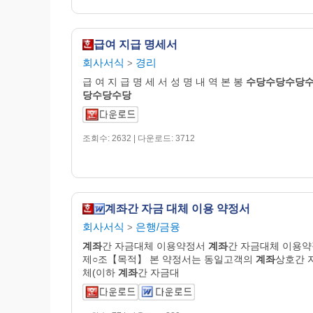
급여 지급 명세서
회사서식
경리
>
급 여 지 급 명 세 서 성 명 내 역 본 봉
수당수당수당
당수당수당
조회수: 2632 | 다운로드: 3712
계좌간 자금 대체 이용 약정서
회사서식
은행/금융
>
계좌
간 자금대체 이용약정서
계좌
간 자금대체 이용
제○조【목적】 본 약정서는 동일고객의
계좌
상호간 
체(이하
계좌
간 자금대