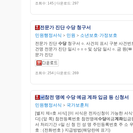
조회수: 145 | 다운로드: 297
전문가 진단 수당 청구서
민원행정서식
민원
소년보호·가정보호
>
>
전문가 진단
수당
청구서 ○. 사건의 표시 구분 사건번
건명 전문가 진단 일시 ○ ○ ○ 및 상담 일시 ○. 금 원(￦
문가 진단
조회수: 254 | 다운로드: 269
참전 명예 수당 예금 계좌 입금 등 신청서
민원행정서식
국가보훈처
>
[별지 제○호 서식] [이 서식은 전자신청이 가능한 서
다] (앞 쪽) 참전등록번호 참전명예
수당
예금
계좌
입금
서 처리기간 ○일 신 청 인 성 명 주민등록번호 주 소 
호 : (전화번호 ) 지급방법(해당란에 표기)