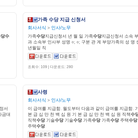
가족 수당 지급 신청서
회사서식
인사/노무
>
수당수
가족
수당
지급신청서 년 월 일 가족
수당
지급신청서 소속 
과 소속부 인사부 성명 ○; ○; 구분 관 계 부양가족의 성 명 
년월일 직
조회수: 109 | 다운로드: 280
사령
회사서식
인사/노무
>
약정서
이 급여를 지급함. 월도부터 다음과 같이 급여를 지급함. 
자금대
본 급 십 만 천 백 십 원 기 본 급 십 만 천 백 십 원 직책
수
직책
수당
기술
수당
기술
수당
가족
수당
가족
수당
주택
수당
주택
수당