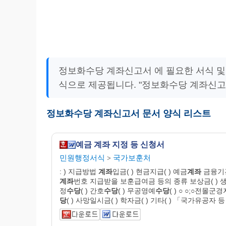
정보화수당 계좌신고서 에 필요한 서식 및
식으로 제공됩니다. "정보화수당 계좌신고
정보화수당 계좌신고서 문서 양식 리스트
예금 계좌 지정 등 신청서
민원행정서식
국가보훈처
>
: ) 지급방법
계좌
입금( ) 현금지급( ) 예금
계좌
금융기
계좌
번호 지급받을 보훈급여금 등의 종류 보상금( ) 
정
수당
( ) 간호
수당
( ) 무공영예
수당
( ) ○ ○;○전몰군
당
( ) 사망일시금( ) 학자금( ) 기타( ) 「국가유공자 등