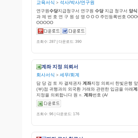
교육서식
석사/박사/연구원
>
연구원
수당
지급청구서 연구원
수당
지급 청구서
양식
과 제 번 호 연 구 원 성 명 O O O 주민등록번호 OO
OOOOO
조회수: 287 | 다운로드: 390
계좌 지정 의뢰서
회사서식
세무/회계
>
담 당 검 토 자 결제권자
계좌
지정 의뢰서 한빛은행 앞
(부)점 귀행과의 외국환 거래와 관련한 입금을 아래
계
지정을 의뢰합니다 원 ○.
계좌
번호 (A/
조회수: 96 | 다운로드: 176