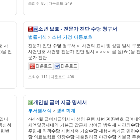
조회수: 85 | 다운로드: 249
소년 보호 - 전문가 진단 수당 청구서
법률서식
소년·가정·아동보호
>
호 사
전문가 진단
수당
청구서 ○. 사건의 표시 및 상담 일시 구
 )을 전
사건번호 사건명 전문가 진단 일시 ○ ○ ○ ○. 금 원(￦ )을 
문가 진단
조회수: 111 | 다운로드: 406
개인별 급여 지급 명세서
부서별서식
경리회계
>
식입니
○년 ○월 급여지급명세서 성명 은행 사번
계좌
번호 급여내
등신청
세액및공제내역 기본급 갑근세 상여금 방위세 시간외
수당
우편번
주민세 직책
수당
재형저축 기술
수당
재형저축기금 면허
수
당
의료보험료 연장
수당
대출원리금 야간
수당
가불금 무