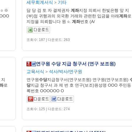
세무회계서식
기타
>
○ ※
담 당 검 토 자 결제권자
계좌
지정 의뢰서 한빛은행 앞 지
OOOO
(부)점 귀행과의 외국환 거래와 관련한 입금을 아래
계좌
로
지정을 의뢰합니다 원 ○.
계좌
번호 (A/
조회수: 187 | 다운로드: 263
연구원 수당 지급 청구서 (연구 보조원)
교육서식
석사/박사/연구원
>
 지
연구원
수당
지급청구서(연구보조원) 연구원(연구보조원)
좌
로
당
지급 청구서 과 제 번 호 연구(보조)원성명 OOO 주민등
록번호 OOOOOO O
조회수: 125 | 다운로드: 274