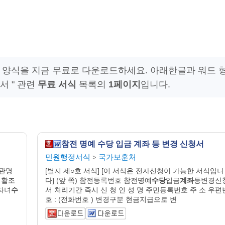
 양식을 지금 무료로 다운로드하세요. 아래한글과 워드 
서 " 관련
무료 서식
목록의
1페이지
입니다.
참전 명예 수당 입금 계좌 등 변경 신청서
민원행정서식
국가보훈처
>
관명
[별지 제○호 서식] [이 서식은 전자신청이 가능한 서식입니
생활조
다] (앞 쪽) 참전등록번호 참전명예
수당
입금
계좌
등변경신
경자녀
수
서 처리기간 즉시 신 청 인 성 명 주민등록번호 주 소 우편
호 : (전화번호 ) 변경구분 현금지급으로 변