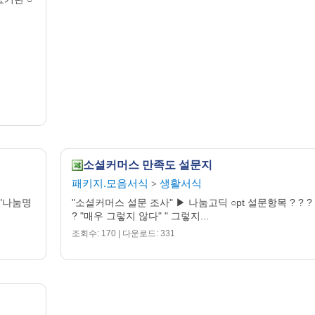
소셜커머스 만족도 설문지
패키지.모음서식
생활서식
>
 "나눔명
"소셜커머스 설문 조사" ▶ 나눔고딕 ○pt 설문항목 ? ? ? 
? "매우 그렇지 않다" " 그렇지...
조회수: 170 | 다운로드: 331