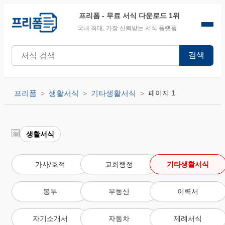
프리폼
- 무료 서식 다운로드 1위
국내 최대, 가장 신뢰받는 서식 플랫폼
검색
프리폼
생활서식
기타생활서식
페이지 1
생활서식
가사/호적
교회행정
기타생활서식
봉투
부동산
이력서
자기소개서
자동차
제례서식