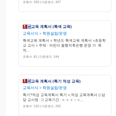
- 오리엔테이션
조회수: 335 | 다운로드: 437
오리엔
1
테이션
- 학교도서관 안내
- 독서의 중요성
독서교
2
교육 계획서 (특색 교육)
육
- 독서교육 일반
교육서식
학원설립/운영
>
명사들
특색교육 계획서 ○ 학년도 특색교육 계획서 ○초등학
- 명사들의 독서교육법
의
3
교 교사 ○ 주제 : 어린이 품행저축은행 운영 가. 목
독서교
소개
적...
육법
조회수: 81 | 다운로드: 244
맞춤형
- 우리아이 특성에 맞는
4
독서교
독서교육
육
- 우리아이의 문제점 진
독서치
5
교육 계획서 (특기 적성 교육)
단 및 독서를 통한 해결
료
법
교육서식
학원설립/운영
>
독서교
- 독서교육에 참고할 수
특기?적성 교육계획서 특기 ○;적성 교육계획서 □ 담
육
당 교사명 : □ 교육기간 : ○. ○. ○ ∼ ○....
6
있는 우수 사이트 소개
참고
조회수: 120 | 다운로드: 292
- 각 사이트별 활용법
사이트
- 독서교육을 통한 우리