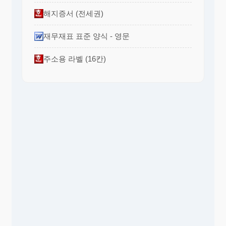
해지증서 (전세권)
재무재표 표준 양식 - 영문
주소용 라벨 (16칸)