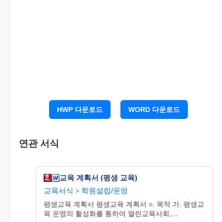
운영기간
장 소
준비물
운영시수
독서교육
월 - 월
본교 도서
필기구
교실
( 주간)
관
나. 운영강좌 실천계획
1) 독서교육 교실
가) 운영기간 : 월 - 월 ( 주간)
나) 운영장소 : 본교 도서관
다) 운영대상 :
HWP 다운로드
WORD 다운로드
라) 준비물 : 필기구
마) 지도교사 : ○○○ (사서교사)
연관 서식
지도계획서
교육 계획서 (평생 교육)
지도교사 ○○○
교육서식
학원설립/운영
>
차
평생교육 계획서 평생교육 계획서 ○. 목적 가. 평생교
월 일
지 도 내 용
시
육 운영의 활성화를 통하여 열린교육사회,...