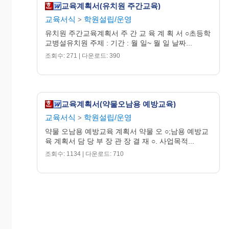
인 독후 활동 지도법 습
교육계획서(유치원 주간교육)
득
교육서식
학원설립/운영
>
- 우리아이의 올바른 독
독서환
유치원 주간교육계획서 주 간 교 육 계 획 서 ○초등학
13
경
서습관을 기르기 위한
교병설유치원 주제 : 기간 : 월 일~ 월 일 날짜...
꾸미기
독서 환경 꾸미기
조회수: 271 | 다운로드: 390
- 방학 중 독서교육의 올
방학
바른 방향
중
14
- 방학 중 함께하면 좋을
독서교
교육계획서(약물오남용 예방교육)
독서활동 소개
육법
- 권장 도서 목록 배부
교육서식
학원설립/운영
>
- 독서교육일반에 관한
약물 오남용 예방교육 계획서 약물 오 ○;남용 예방교
육 계획서 담 당 부 장 관 장 결 재 ○. 사업목적...
토론
15
토론
조회수: 1134 | 다운로드: 710
- 평생교육 프로그램에
대한 토론 및 제언