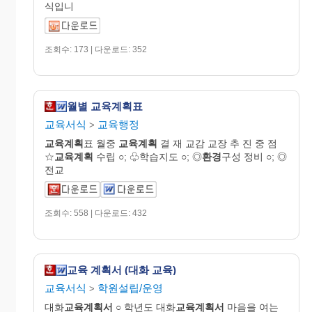
식입니
조회수: 173 | 다운로드: 352
월별 교육계획표
교육서식
교육행정
>
교육계획
표 월중
교육계획
결 재 교감 교장 추 진 중 점
☆
교육계획
수립 ○; ♧학습지도 ○; ◎
환경
구성 정비 ○; ◎
전교
조회수: 558 | 다운로드: 432
교육 계획서 (대화 교육)
교육서식
학원설립/운영
>
대화
교육
계획
서
○ 학년도 대화
교육
계획
서
마음을 여는