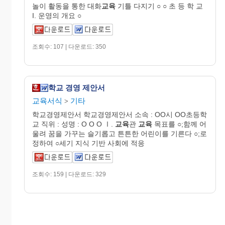
놀이 활동을 통한 대화
교육
기틀 다지기 ○ ○ 초 등 학 교
I. 운영의 개요 ○
조회수: 107 | 다운로드: 350
학교 경영 제안서
교육서식
기타
>
학교경영제안서 학교경영제안서 소속 : OO시 OO초등학
교 직위 : 성명 : O O O Ⅰ.
교육
관
교육
목표를 ○;함께 어
울려 꿈을 가꾸는 슬기롭고 튼튼한 어린이를 기른다 ○;로
정하여 ○세기 지식 기반 사회에 적응
조회수: 159 | 다운로드: 329