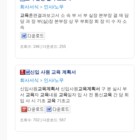
회사서식
인사/노무
>
교육
훈련결과보고서 소 속 부 서 부 실장 본부장 결 재 담
당 과 장 부(실)장 본부장 상 무 부회장 회 장 이 수 자 소
속
조회수: 196 | 다운로드: 255
신입 사원 교육 계획서
회사서식
인사/노무
>
신입사원
교육
계획
서
신입사원
교육
계획
서
구 분 실시 부
서
교육
자
교육
내용
교육
일자 입 사 전 통신
교육
간 담 회
입 사 시 기초
교육
기초교
조회수: 702 | 다운로드: 567