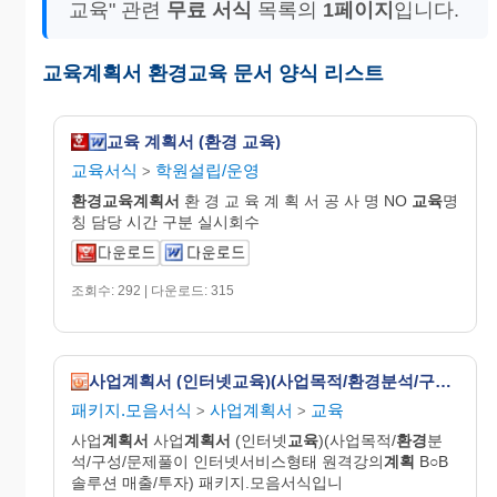
교육" 관련
무료 서식
목록의
1페이지
입니다.
교육계획서 환경교육 문서 양식 리스트
교육 계획서 (환경 교육)
교육서식
학원설립/운영
>
환경교육
계획
서
환 경 교 육 계 획 서 공 사 명 NO
교육
명
칭 담당 시간 구분 실시회수
조회수: 292 | 다운로드: 315
사업계획서 (인터넷교육)(사업목적/환경분석/구성/문제풀이 인터넷서비스형태 원격강의계획 B2B솔루션 매출/투자)
패키지.모음서식
사업계획서
교육
>
>
사업
계획서
사업
계획서
(인터넷
교육
)(사업목적/
환경
분
석/구성/문제풀이 인터넷서비스형태 원격강의
계획
B○B
솔루션 매출/투자) 패키지.모음서식입니