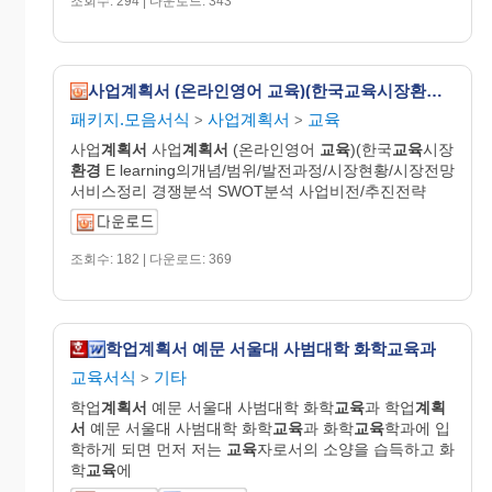
조회수: 294 | 다운로드: 343
사업계획서 (온라인영어 교육)(한국교육시장환경 E-learning의개념/범위/발전과정/시장현황/시장전망 서비스정리 경쟁분석 SWOT분석 사업비전/추진전략 재무계획)
패키지.모음서식
사업계획서
교육
>
>
사업
계획서
사업
계획서
(온라인영어
교육
)(한국
교육
시장
환경
E learning의개념/범위/발전과정/시장현황/시장전망
서비스정리 경쟁분석 SWOT분석 사업비전/추진전략
조회수: 182 | 다운로드: 369
학업계획서 예문 서울대 사범대학 화학교육과
교육서식
기타
>
학업
계획서
예문 서울대 사범대학 화학
교육
과 학업
계획
서
예문 서울대 사범대학 화학
교육
과 화학
교육
학과에 입
학하게 되면 먼저 저는
교육
자로서의 소양을 습득하고 화
학
교육
에