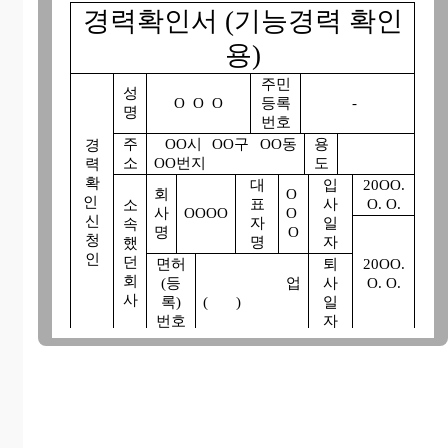
경력확인서 (기능경력 확인
용)
주민
성
O O O
등록
-
명
번호
주
OO시 OO구 OO동
용
경
소
OO번지
도
력
확
대
입
20OO.
회
O
인
표
사
O. O.
소
사
OOOO
O
신
자
일
속
명
O
청
명
자
했
인
던
면허
퇴
20OO.
회
(등
업
사
O. O.
사
록)
( )
일
번호
자
기 능 경 력
참 여 기 간
참여
기능종
담 당
( )안은 실
사업
직 위
목
업 무
제근무일수
명
20OO.O.O