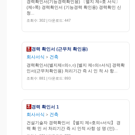
경력확인서(기능경력확인용) 〔별지 제○호 서식〕
(제○쪽) 경력확인서 (기능경력 확인용) 경력확인 신
(확 인 자)
청...
성 명 : O O O (인)
주 소 : OO시 OO구 OO동 OO
조회수: 302 | 다운로드: 447
번지
주민등록번호 : -
당 시 직 책 :
(확 인 자)
경력 확인서 (근무처 확인용)
성 명 : O O O (인)
회사서식
건축
>
주 소 : OO시 OO구 OO동 OO
번지
경력확인서(별지제○의○,○) [별지 제○의○서식] 경력확
주민등록번호 : -
인서(근무처확인용) 처리기간 즉 시 인 적 사 항...
당 시 직 책 :
조회수: 881 | 다운로드: 893
대한전문건설협회 회장
귀하
※ 첨부서류는 뒷면 참조
경력 확인서 1
210mm × 297mm
회사서식
건축
>
2
(모조지 70g/m
)
건설기술자 경력확인서 【별지 제○호의○서식】 경
력 확 인 서 처리기간 즉 시 인적 사항 성 명 (인)...
(제2쪽)