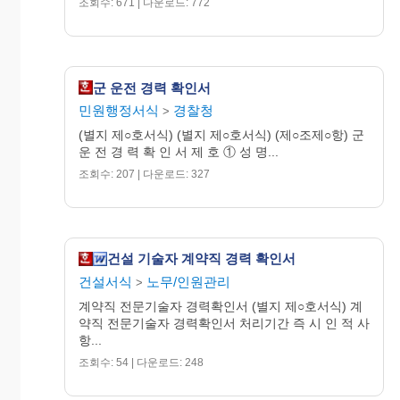
조회수: 671 | 다운로드: 772
첨부 서류 :
군 운전 경력 확인서
□ 근무회사의 부도․폐업 등으로 경력증명
민원행정서식
경찰청
>
서를 발급 받을 수 없는 경우.
(별지 제○호서식) (별지 제○호서식) (제○조제○항) 군
o 확인자가 소속했던 회사의 등기부등
운 전 경 력 확 인 서 제 호 ① 성 명...
본 1부.
조회수: 207 | 다운로드: 327
□ 회사에 소속되지 않은 일용근로자인 경
우.
o 확인자가 임원인 경우.
건설 기술자 계약직 경력 확인서
․ 임원임을 입증하는 회사의 등기부 등
본 1부.
건설서식
노무/인원관리
>
o 확인자가 현장배치 기술자인 경우.
계약직 전문기술자 경력확인서 (별지 제○호서식) 계
․ 현장배치 기술자임을 입증하는 서류
약직 전문기술자 경력확인서 처리기간 즉 시 인 적 사
항...
(소속업체 또는 기술인협회에서 발
행한 경력증명서 1부) 와
조회수: 54 | 다운로드: 248
․ 국가기술자격수첩 사본 또는 학․경력