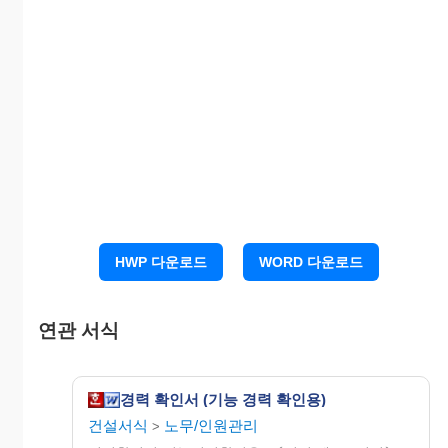
～
20OO.O.O
( 일)
. . .～ .
. .
( 일)
. . .～ .
. .
( 일)
. . .～ .
. .
( 일)
20OO년 O월 O일
HWP 다운로드
WORD 다운로드
신청인 O O O (서명 또는
날인)
연관 서식
건설산업기본법시행령 제13조 별표2 라목의
규정에 의하여 인정기능사 경력증 발급을 위한
경력확인 신청에 따라 위와 같이 당사에서 시행
경력 확인서 (기능 경력 확인용)
한 건설공사에 참여한 경력사항을 증명합니다.
건설서식
노무/인원관리
>
20OO년 O월 O일