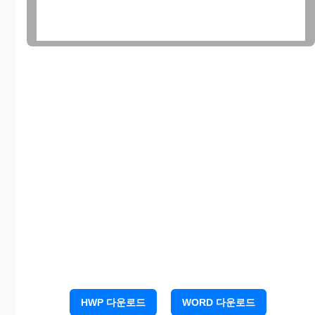
Name : Sex : ( M, F )
Date of Birth :
Home Address :
Visit date of in patient :
Visit date of accident :
Diagnosis ( Impression, Conclusion )
HWP 다운로드
WORD 다운로드