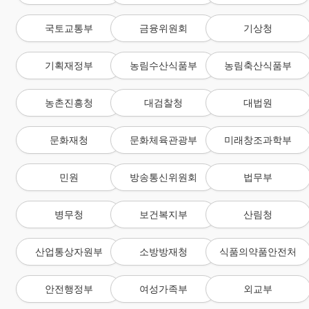
국토교통부
금융위원회
기상청
기획재정부
농림수산식품부
농림축산식품부
농촌진흥청
대검찰청
대법원
문화재청
문화체육관광부
미래창조과학부
민원
방송통신위원회
법무부
병무청
보건복지부
산림청
산업통상자원부
소방방재청
식품의약품안전처
안전행정부
여성가족부
외교부