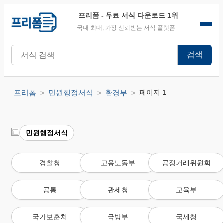
프리폼
- 무료 서식 다운로드 1위
국내 최대, 가장 신뢰받는 서식 플랫폼
검색
프리폼
민원행정서식
환경부
페이지 1
민원행정서식
경찰청
고용노동부
공정거래위원회
공통
관세청
교육부
국가보훈처
국방부
국세청