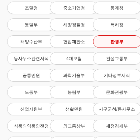
조달청
중소기업청
통계청
통일부
해양경찰청
특허청
해양수산부
헌법재판소
환경부
동사무소관련서식
4대보험
건설교통부
공통민원
과학기술부
기타정부서식
노동부
농림부
문화관광부
산업자원부
생활민원
시구군청/동사무소
식품의약품안전청
외교통상부
재정경제부