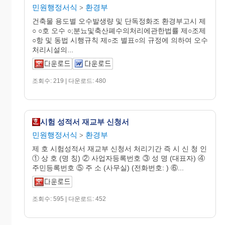
민원행정서식
환경부
>
건축물 용도별 오수발생량 및 단독정화조 환경부고시 제
○ ○호 오수 ○;분뇨및축산폐수의처리에관한법률 제○조제
○항 및 동법 시행규칙 제○조 별표○의 규정에 의하여 오수
처리시설의...
조회수: 219 | 다운로드: 480
시험 성적서 재교부 신청서
민원행정서식
환경부
>
제 호 시험성적서 재교부 신청서 처리기간 즉 시 신 청 인
① 상 호 (명 칭) ② 사업자등록번호 ③ 성 명 (대표자) ④
주민등록번호 ⑤ 주 소 (사무실) (전화번호: ) ⑥...
조회수: 595 | 다운로드: 452