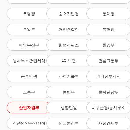
조달청
중소기업청
통계청
통일부
해양경찰청
특허청
해양수산부
헌법재판소
환경부
동사무소관련서식
4대보험
건설교통부
공통민원
과학기술부
기타정부서식
노동부
농림부
문화관광부
산업자원부
생활민원
시구군청/동사무소
식품의약품안전청
외교통상부
재정경제부