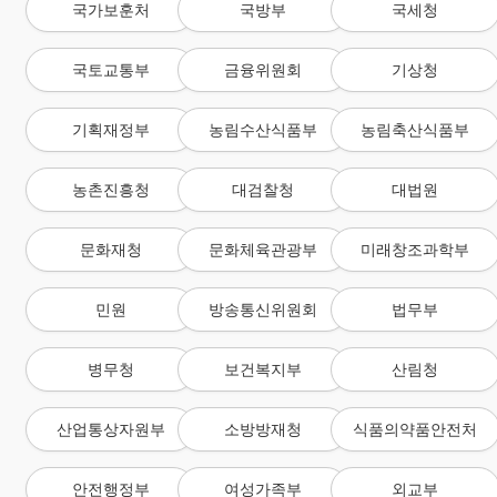
국가보훈처
국방부
국세청
국토교통부
금융위원회
기상청
기획재정부
농림수산식품부
농림축산식품부
농촌진흥청
대검찰청
대법원
문화재청
문화체육관광부
미래창조과학부
민원
방송통신위원회
법무부
병무청
보건복지부
산림청
산업통상자원부
소방방재청
식품의약품안전처
안전행정부
여성가족부
외교부