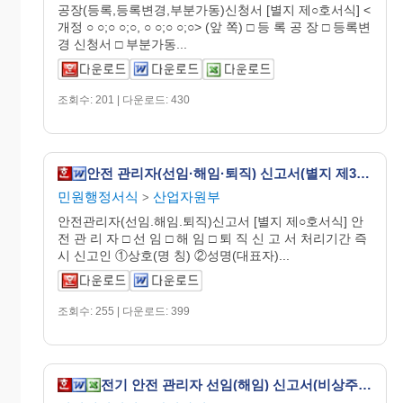
공장(등록,등록변경,부분가동)신청서 [별지 제○호서식] <
개정 ○ ○;○ ○;○, ○ ○;○ ○;○> (앞 쪽) □ 등 록 공 장 □ 등록변
경 신청서 □ 부분가동...
조회수: 201 | 다운로드: 430
안전 관리자(선임·해임·퇴직) 신고서(별지 제35호 서식)
민원행정서식
산업자원부
>
안전관리자(선임.해임.퇴직)신고서 [별지 제○호서식] 안
전 관 리 자 □ 선 임 □ 해 임 □ 퇴 직 신 고 서 처리기간 즉
시 신고인 ①상호(명 칭) ②성명(대표자)...
조회수: 255 | 다운로드: 399
전기 안전 관리자 선임(해임) 신고서(비상주용)