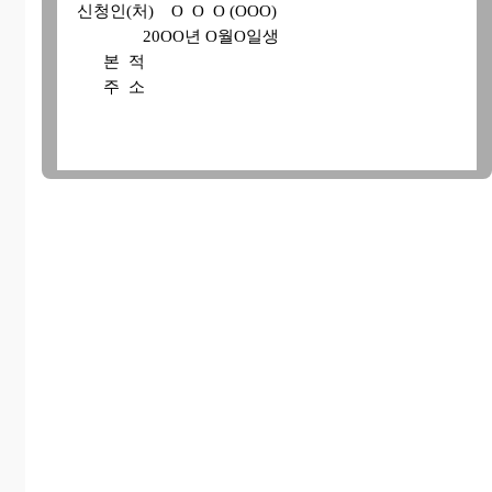
신청인(처) O O O (OOO)
20OO년 O월O일생
본 적
주 소
신 청 취 지
위 당사자 사이에는 진의에 따라 서로 이혼하기로
합의하였다.
위와 같이 이혼의사가 확인되었다.
라는 확인을 구함
첨 부 서 류