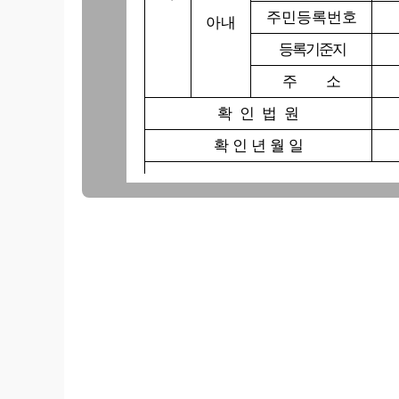
주민등록번호
아내
등 록 기 준 지
주 소
확 인 법 원
확 인 년 월 일
위와 같이 이혼의사 확인을 받았
의사를 철회합니다.
2
위 철회인 성 명 : (
연락처 :