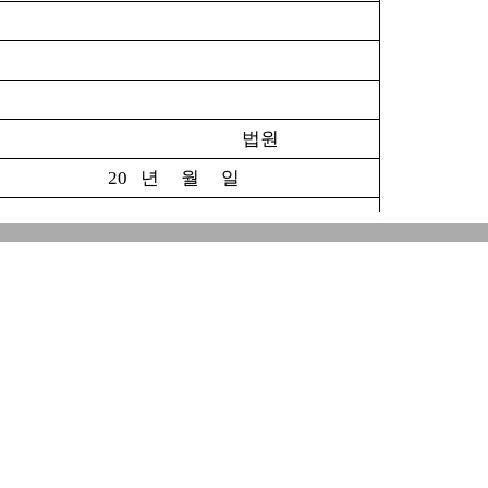
법원
20 년 월 일
으나, 본인은 이혼할 의사가 없으므로 이혼
0 년 월 일
서명 또는 날인)