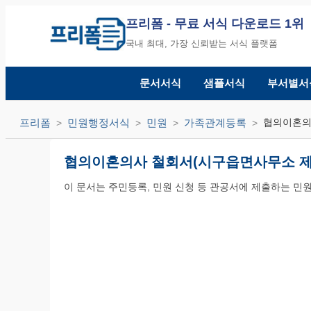
프리폼
- 무료 서식 다운로드 1위
국내 최대, 가장 신뢰받는 서식 플랫폼
문서서식
샘플서식
부서별서
프리폼
민원행정서식
민원
가족관계등록
협의이혼의
협의이혼의사 철회서(시구읍면사무소 제
이 문서는 주민등록, 민원 신청 등 관공서에 제출하는 민