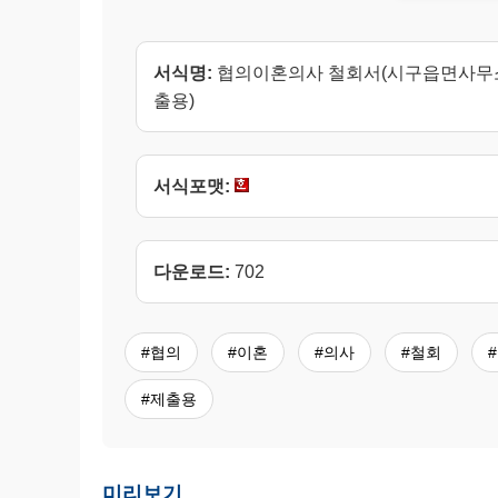
서식명:
협의이혼의사 철회서(시구읍면사무
출용)
서식포맷:
다운로드:
702
#협의
#이혼
#의사
#철회
#제출용
미리보기