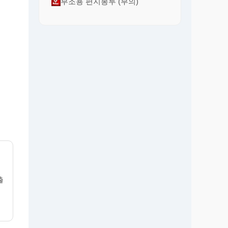
부조용 편지봉투 (부의)
출