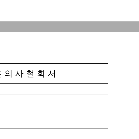
일
혼의사철회서