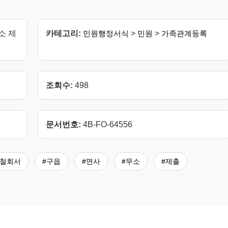
소 제
카테고리:
민원행정서식
>
민원
>
가족관계등록
조회수:
498
문서번호:
4B-FO-64556
#철회서
#구읍
#면사
#무소
#제출