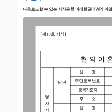
다운로드할 수 있는 서식은
아래한글(HWP) 파
[제18호 서식]
협의이
성 명
주민등록번호
남편
등 록 기 준 지
당
주 소
사
성 명
자