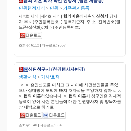
협의 이혼 의사 확인 신청서 (법원 제출용)
민원행정서식
민원
가족관계등록
>
>
제○호 서식 [제○호 서식]
협의이혼
의사확인
신청서
당사
자 부 ○ (주민등록번호: ) 등록기준지: 주 소: 전화번호(핸
드폰/집전화): 처 ○ (주민등록번호:
조회수: 6112 | 다운로드: 9557
심판청구서 (친권행사자변경)
생활서식
가사/호적
>
. ○. ○. 혼인신고를 마치고 그 사이에 사건본인들을 두었
으나 상대방이 도박에 빠져 처자식을 부양하지 않아 ○. ○.
○.
협의
이혼
하였습니다. ○.
협의
이혼
시 청구인은 경제적
능력이 없어 사건 본인들에 대한 친권행사자 및 양육자를
상 대방으로 하기로
조회수: 140 | 다운로드: 334