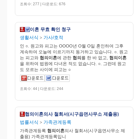
조회수: 277 | 다운로드: 676
이혼 무효 확인 청구
생활서식
가사/호적
>
인 ○. 원고와 피고는 OOOO년 O월 O일 혼인하여 그후
계속하여 오늘에 이르기까지 동거하고 있습니다. ○. 원고
는 피고와
협의이혼
에 관한
협의
를 한 바 없고,
협의이혼
을 위하여 법원에 다녀온 적도 없습니다. ○. 그런데 원고
도 모르는 사이에 피고는 ○
조회수: 44 | 다운로드: 244
협의이혼의사 철회서(시구읍면사무소 제출용)
법률서식
가족관계등록
>
가족관계등록
협의이혼
의사 철회서(시구읍면사무소 제
출용) 가족관계등록입니