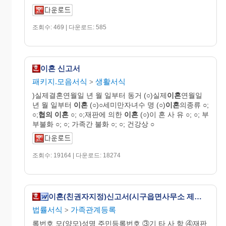
조회수: 469 | 다운로드: 585
이혼 신고서
패키지.모음서식
생활서식
>
)실제결혼연월일 년 월 일부터 동거 (○)실제
이혼
연월일
년 월 일부터
이혼
(○)○세미만자녀수 명 (○)
이혼
의종류 ○;
○;
협의
이혼
○; ○;재판에 의한
이혼
(○)이 혼 사 유 ○; ○; 부
부불화 ○; ○; 가족간 불화 ○; ○; 건강상 ○
조회수: 19164 | 다운로드: 18274
이혼(친권자지정)신고서(시구읍면사무소 제출용)
법률서식
가족관계등록
>
록번호 모(양모)성명 주민등록번호 ③기 타 사 항 ④재판