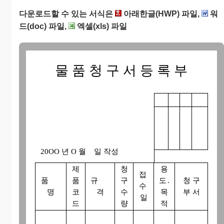
다운로드할 수 있는 서식은
아래한글(HWP) 파일,
워
드(doc) 파일,
엑셀(xls) 파일
물 품 청 구 서 등 록 부
20OO 년 O 월 일 작성
제
청
용
접
품
품
규
구
도․
청 구
수
명
코
격
수
목
부 서
일
드
량
적