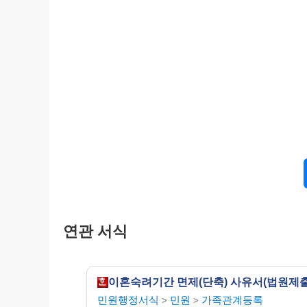
○○지방법원 귀
※
연락처란에는 언제든지 연락 가능한 전화번호나
함께 기재하기 바랍니다.
※
사유서 제출 후 7일 이내에 확인기일의 재지정
제기할 수 없습니다.
연관 서식
이혼숙려기간 면제(단축) 사유서(법원제출
민원행정서식
민원
가족관계등록
>
>