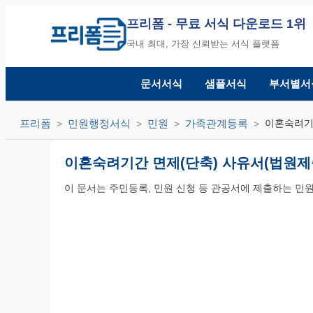
프리폼
- 무료 서식 다운로드 1위
국내 최대, 가장 신뢰받는 서식 플랫폼
문서서식
샘플서식
부서별서
프리폼
민원행정서식
민원
가족관계등록
이혼숙려기
이혼숙려기간 면제(단축) 사유서(법원제
이 문서는 주민등록, 민원 신청 등 관공서에 제출하는 민