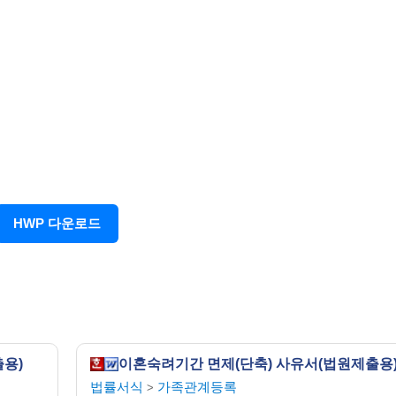
중
◇유의사항◇
 휴대전화번호를 기재하고, 그 밖에 팩스번호, 이메일 주소 등이 있으면
 연락이 없으면 최초에 지정한 확인기일이 유지되며, 이에 대하여는 이의를
HWP 다운로드
용)
이혼숙려기간 면제(단축) 사유서(법원제출용
법률서식
가족관계등록
>