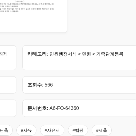
원제
카테고리:
민원행정서식
>
민원
>
가족관계등록
조회수:
566
문서번호:
A6-FO-64360
#단축
#사유
#사유서
#법원
#제출