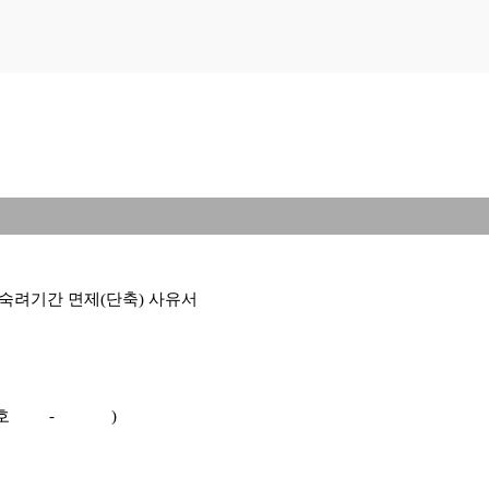
일
 숙려기간 면제(단축) 사유서
록번호 - )