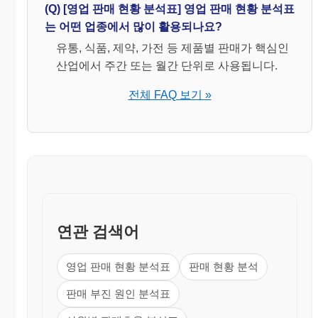
(Q) [영업 판매 현황 분석표] 영업 판매 현황 분석표
20001
전년
년도
증감
비고
는 어떤 업종에서 많이 활용되나요?
년도
비
( )월
유통, 식품, 제약, 가전 등 제품별 판매가 핵심인
당월
산업에서 주간 또는 월간 단위로 사용됩니다.
( )월
누계
전체 FAQ 보기 »
◆ 전년대비 매출액 주요
감소 요인
연관 검색어
영업 판매 현황 분석표
판매 현황 분석
판매 부진 원인 분석표