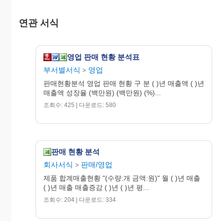
1월
2월
연관 서식
3월
1/4
4월
영업 판매 현황 분석표
5월
6월
부서별서식
영업
>
2/4
판매현황분석 영업 판매 현황 구 분 ( )년 매출액 ( )년
상
매출액 성장율 (백만원) (백만원) (%)...
반
7월
조회수: 425 | 다운로드: 580
8월
9월
3/4
10
월
판매 현황 분석
11
회사서식
판매/영업
월
>
12
제품 합계매출현황 "(수량:개 금액:원)" 월 ( )년 매출
월
( )년 매출 매출증감 ( )년 ( )년 평...
4/4
조회수: 204 | 다운로드: 334
하
반
년