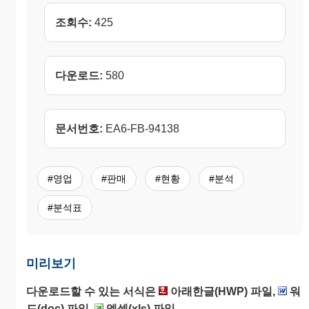
조회수:
425
다운로드:
580
문서번호:
EA6-FB-94138
#영업
#판매
#현황
#분석
#분석표
미리보기
다운로드할 수 있는 서식은
아래한글(HWP) 파일,
워
드(doc) 파일,
엑셀(xls) 파일