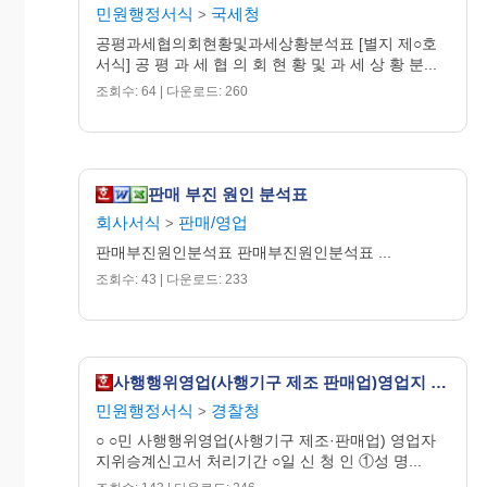
민원행정서식
국세청
>
500,000,000
공평과세협의회현황및과세상황분석표 [별지 제○호
1월
2월
3월
4월
5월
6월
7월
8월
서식] 공 평 과 세 협 의 회 현 황 및 과 세 상 황 분...
조회수: 64 | 다운로드: 260
( )년
( )년
평 가
매출액
매출액
성장율
판매 부진 원인 분석표
회사서식
판매/영업
>
판매부진원인분석표 판매부진원인분석표 ...
조회수: 43 | 다운로드: 233
사행행위영업(사행기구 제조 판매업)영업지 지위승계 신고서
민원행정서식
경찰청
>
○ ○민 사행행위영업(사행기구 제조·판매업) 영업자
지위승계신고서 처리기간 ○일 신 청 인 ①성 명...