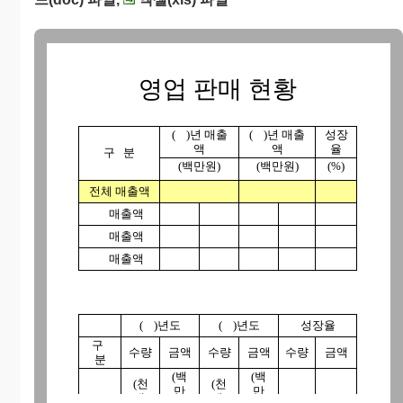
영업 판매 현황
( )년 매출
( )년 매출
성장
액
액
율
구 분
(백만원)
(백만원)
(%)
전체 매출액
매출액
매출액
매출액
( )년도
( )년도
성장율
구
수량
금액
수량
금액
수량
금액
분
(백
(백
(천
(천
만
만
개)
개)