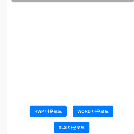
원)
원)
합
0
0
0
0
계
제품 합계매출현황
(수량:개,금액:원)
HWP 다운로드
WORD 다운로드
( )
( )년
매출
월
년 매
매출
증감
출
XLS 다운로드
금액
수량
금액
수량
금액
수량
금액
점유