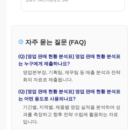
조회수: 143 | 다운로드: 246
◆ 전년대비 매출금액
(단위:
증감내역
원)
자주 묻는 질문 (FAQ)
( )월
누계전
( )월
누계점
NO
품 명
전년비
년비
점유
유
1
(Q) [영업 판매 현황 분석표] 영업 판매 현황 분석표
2
3
는 누구에게 제출하나요?
4
영업본부장, 기획팀, 재무팀 등 매출 분석과 전략
5
회의 자료로 제출됩니다.
6
7
8
(Q) [영업 판매 현황 분석표] 영업 판매 현황 분석표
9
는 어떤 용도로 사용되나요?
소 계
10
기간별, 지역별, 제품별 영업 실적을 분석하여 성
합 계
과를 측정하고 향후 전략 수립에 활용하는 자료
◆ 전년대비 매출액 증
(단
입니다.
위:
감내역
원)