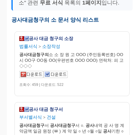
소" 관련
무료 서식
목록의
1페이지
입니다.
공사대금청구의 소 문서 양식 리스트
공사 대금 청구의 소장
법률서식
소장작성
>
공사대금
청구
의
소 소 장 원 고 OOO (주민등록번호) OO
시 OO구 OO동 OO(우편번호 OOO OOO) 연락처: 피 고
◇◇◇
조회수: 459 | 다운로드: 522
공사 대금 청구서
부서별서식
건설
>
공사대금청구
서
공사대금청구
서 ○.
공사
내역 공 사 명 계
약금액 일금 원정 (￦ ) 계 약 일 ○ 년 ○월 ○일
공사
기한 ○