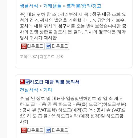
샘플서식
거래샘플
트러블/항의/경고
>
>
주) 대표 귀하 참 조 : 경리부장 제 목 :
청구
대금
조회 요
청의 건 ○. 귀사의 발전을 기원합니다. ○. 당점의 개보수
공사
에 대한 귀사의
청구
서를 오늘 받아보았습니다만
공
사
의 진행 상황을 검토해 본 결과, 귀사의
청구
액은 계약
당시 귀사가 제시한
조회수: 87 | 다운로드: 268
하도급 대금 직불 동의서
건설서식
기타
>
수 급 인 상호 및 대표자 업종및면허번호 영 업 소 재 지
하 도 급 내 용 공 종 하도급내용(을) 도급액(하도급부분)
:
공사
￦ (VAT포함) 하도급(예정)금 액 :
공사
￦ (VAT포
함) 하 도 급 율 : % 하도급계약 (예정.변경)일 하도급
공
사
기