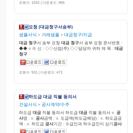
조회수: 1042 | 다운로드: 966
요청 (대금청구서송부)
샘플서식
거래샘플
대금청구/지급
>
>
대금
청구
서 송부 요청
대금
청구
서 송부 요청 문서번호 :
◆◆ ○ 수 신 : ◇◇산업(주) ◇◇담당자 귀하 제 목 :
대금
청구
조회수: 501 | 다운로드: 472
하도급 대금 직불 동의서
건설서식
공사계약/수주
>
하도급
대금
직불 동의서 하도급
대금
직불 동의서 ○.
공
사
명 : ○.
공사
금액 : ○. 도급액(하도급해당) : ○. 하도급금
액 : ○. 하도급
공사
기간 : 수급인과 하수급인이 상기
공사