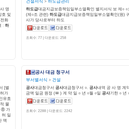
건설서식
하도급관리
>
사 명
하도급
대금지급보증책임일부소멸확인 별지서식 보 제○ ○
상호 및
(제○조 관련)
하도급
대금지급보증책임일부소멸확인(원) 
(전화
사가 당사로부터 하도
 :
하
조회수: 77 | 다운로드: 258
공사 대금 청구서
부서별서식
건설
>
 [별
공사
대금청구서
공사
대금청구서 ○.
공사
내역 공 사 명 계
업허가
금액 일금 원정 (￦ ) 계 약 일 ○ 년 ○월 ○일
공사
기한 ○ 년 
승인유효
적 물
 ⑧ 가
조회수: 2288 | 다운로드: 2242
 허 일
잔 액