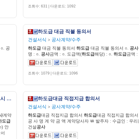
조회수: 631 | 다운로드: 1092
하도급 대금 직불 동의서
건설서식
공사계약/수주
>
○. 공
하도급
대금 직불 동의서
하도급
대금 직불 동의서 ○.
공사
명 : ○.
공사
금액 : ○. 도급액(
하도급
해당) : ○.
하도급
금액 :
조회수: 1079 | 다운로드: 1096
공사계약_공사착공_선금신청_하도급신고시 첨부서류 목차
하도급대금 직접지급 합의서
건설서식
공사계약/수주
>
사
계약
하도급
대금 직접지급 합의서
하도급
대금 직접지급 합의서
하도급
공 사 명 계 약 금 액 계약당사자 ￦ 발주자 : 수급인 : 우
○) 안
건설
공사
각서