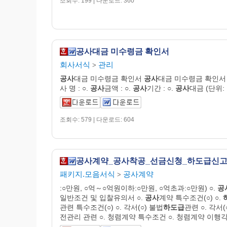
조회수: 199 | 다운로드: 360
공사대금 미수령금 확인서
회사서식
관리
>
공사
대금 미수령금 확인서
공사
대금 미수령금 확인서 
사 명 : ○.
공사
금액 : ○.
공사
기간 : ○.
공사
대금 (단위:
조회수: 579 | 다운로드: 604
패키지.모음서식
공사계약
>
:○만원, ○억～○억원이하:○만원, ○억초과:○만원) ○.
공
일반조건 및 입찰유의서 ○.
공사
계약 특수조건(○) ○.
관련 특수조건(○) ○. 각서(○) 불법
하도급
관련 ○. 각서(
전관리 관련 ○. 청렴계약 특수조건 ○. 청렴계약 이행