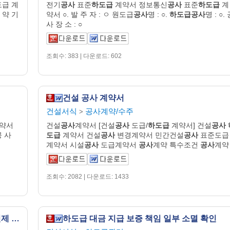
도급 계
전기
공사
표준
하도급
계약서 정보통신
공사
표준
하도급
계
 약 기
약서 ○. 발 주 자 : ㅇ 원도급
공사
명 : ○.
하도급공사
명 : ○.
사 장 소 : ○
조회수: 383 | 다운로드: 602
건설 공사 계약서
건설서식
공사계약/수주
>
약서
건설
공사
계약서 [건설
공사
도급/
하도급
계약서] 건설
공사
공 사
도급
계약서 건설
공사
변경계약서 민간건설
공사
표준도급
계약서 시설
공사
도급계약서
공사
계약 특수조건
공사
계약
조회수: 2082 | 다운로드: 1433
공사 근로자 노무비 구분 관리 및 지급 확인제 합의서
하도급 대금 지급 보증 책임 일부 소멸 확인