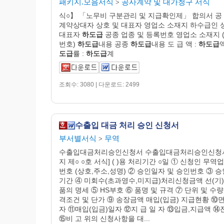
패키지.모음서식
공사계약 및 대가청구 서식
>
식○】 「노무비 구분관리 및 지급확인제」 합의서 공 
계약상대자 상호 및 대표자 영업소 소재지 하수급인 
대표자
하도급
공종 업종 및 등록번호 영업소 소재지 
번호)
하도급
내용 공종
하도급
내용 도 급 액 :
하도급
액
도급
률 :
하도급
계
조회수: 3080 | 다운로드: 2499
수출입 대금 처리 승인 신청서
부서별서식
무역
>
수출입대금처리승인신청서 수출입대금처리승인신청서
지 제○ ○호 서식] ( )용 처리기간 ○일 ① 신청인 무역
번호 (상호,주소,성명) ② 승인일자 및 승인번호 ③ 
기간 ④ 미회수(초과영수,미지급)처리신청금액 선(기)
품의 명세 ⑤ HS부호 ⑥ 품명 및 규격 ⑦ 단위 및 수량
격조건 및 단가 ⑨ 송장금액 매입(입금) 지급현황 ⑩면
자 ⑪매입(입금)일자 ⑫지 급 일 자 ⑬입금,지급액 ⑭
⑮비 고 위의 신청사항을 대...