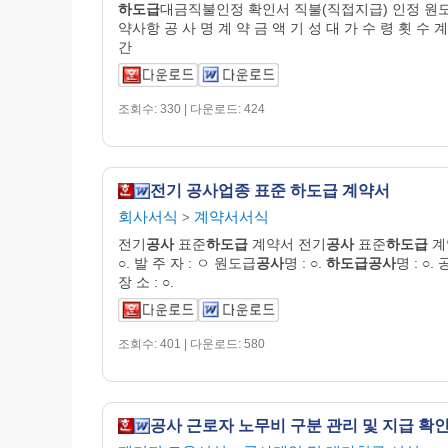
하도급
대금직불인정 확인서 직불(직접지급) 인정 원
약사항 공 사 명 계 약 금 액 기 성 대 가 수 령 횟 수 계
간
조회수: 330 | 다운로드: 424
전기 공사업종 표준 하도급 계약서
회사서식
계약서서식
>
전기
공사
표준
하도급
계약서 전기
공사
표준
하도급
계
○. 발 주 자 : ㅇ 원도급
공사
명 : ○.
하도급공사
명 : ○. 
장 소 : ○.
조회수: 401 | 다운로드: 580