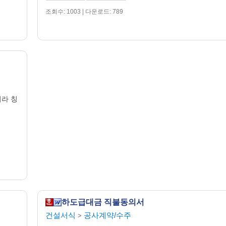
조회수: 1003 | 다운로드: 789
이라 칭
하도급대금 직불동의서
건설서식
공사계약/수주
>