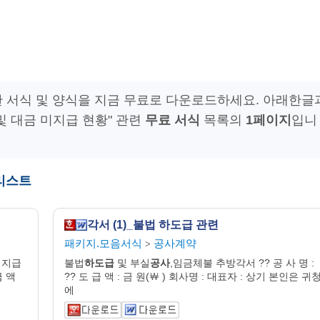
한 서식 및 양식을 지금 무료로 다운로드하세요. 아래한글
및 대금 미지급 현황" 관련
무료 서식
목록의
1페이지
입니
 리스트
각서 (1)_불법 하도급 관련
패키지.모음서식
공사계약
>
미지급
불법
하도급
및 부실
공사
,임금체불 추방각서 ?? 공 사 명 :
급 액
?? 도 급 액 : 금 원(￦ ) 회사명 : 대표자 : 상기 본인은 귀
에