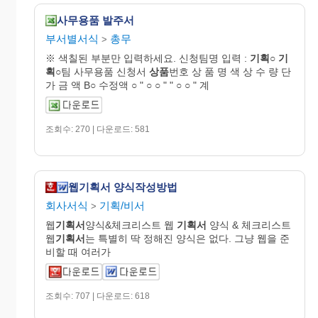
사무용품 발주서
부서별서식
총무
>
※ 색칠된 부분만 입력하세요. 신청팀명 입력 :
기획
○
기
획
○팀 사무용품 신청서
상품
번호 상 품 명 색 상 수 량 단
가 금 액 B○ 수정액 ○ " ○ ○ " " ○ ○ " 계
조회수: 270 | 다운로드: 581
웹기획서 양식작성방법
회사서식
기획/비서
>
웹
기획서
양식&체크리스트 웹
기획서
양식 & 체크리스트
웹
기획서
는 특별히 딱 정해진 양식은 없다. 그냥 웹을 준
비할 때 여러가
조회수: 707 | 다운로드: 618