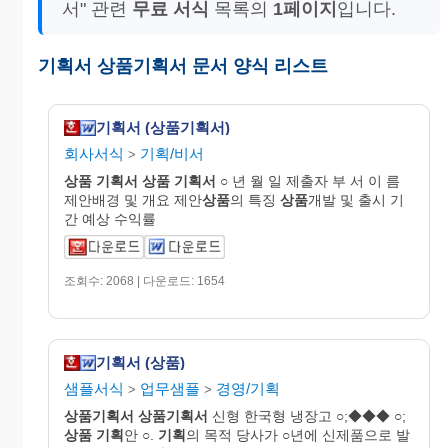
서" 관련
무료 서식
목록의
1페이지
입니다.
기획서 상품기획서 문서 양식 리스트
기획서 (상품기획서)
회사서식
기획/비서
>
상품
기획서
상품
기획서
○ 년 월 일 제출자 부 서 이 름
제안배경 및 개요 제안
상품
의 특징
상품
개발 및 출시 기
간 예상 수익률
조회수: 2068 | 다운로드: 1654
기획서 (상품)
샘플서식
업무샘플
경영/기획
>
>
상품
기획
서
상품
기획
서
신형 한국형 냉장고 ○;◆◆◆ ○;
상품
기획
안 ○.
기획
의 목적 당사가 ○년에 신제품으로 발