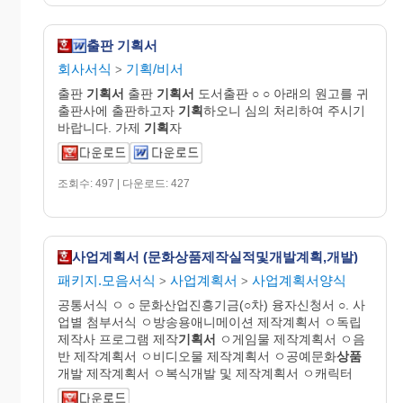
출판 기획서
회사서식
기획/비서
>
출판
기획서
출판
기획서
도서출판 ○ ○ 아래의 원고를 귀
출판사에 출판하고자
기획
하오니 심의 처리하여 주시기
바랍니다. 가제
기획
자
조회수: 497 | 다운로드: 427
사업계획서 (문화상품제작실적및개발계획,개발)
패키지.모음서식
사업계획서
사업계획서양식
>
>
공통서식 ㅇ ○ 문화산업진흥기금(○차) 융자신청서 ○. 사
업별 첨부서식 ㅇ방송용애니메이션 제작계획서 ㅇ독립
제작사 프로그램 제작
기획서
ㅇ게임물 제작계획서 ㅇ음
반 제작계획서 ㅇ비디오물 제작계획서 ㅇ공예문화
상품
개발 제작계획서 ㅇ복식개발 및 제작계획서 ㅇ캐릭터