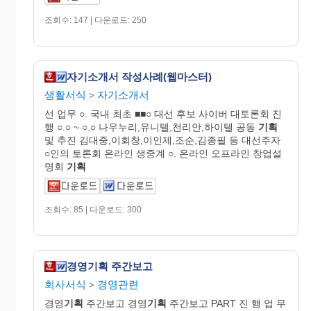
조회수: 147 | 다운로드: 250
자기소개서 작성사례(웹마스터)
생활서식
자기소개서
>
선 업무 ○. 국내 최초 ■■○ 대선 후보 사이버 대토론회 진
행 ○.○ ~ ○.○ 나우누리,유니텔,천리안,하이텔 공동
기획
및 추진 김대중,이회창,이인제,조순,김종필 등 대선주자
○인의 토론회 온라인 생중계 ○. 온라인 오프라인 창업설
명회
기획
조회수: 85 | 다운로드: 300
경영기획 주간보고
회사서식
경영관련
>
경영
기획
주간보고 경영
기획
주간보고 PART 진 행 업 무