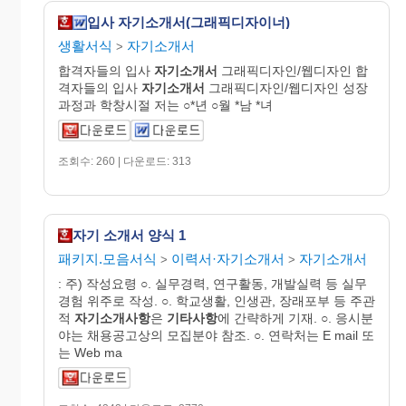
입사 자기소개서(그래픽디자이너)
생활서식
자기소개서
>
합격자들의 입사
자기
소개
서
그래픽디자인/웹디자인 합
격자들의 입사
자기
소개
서
그래픽디자인/웹디자인 성장
과정과 학창시절 저는 ○*년 ○월 *남 *녀
조회수: 260 | 다운로드: 313
자기 소개서 양식 1
패키지.모음서식
이력서·자기소개서
자기소개서
>
>
: 주) 작성요령 ○. 실무경력, 연구활동, 개발실력 등 실무
경험 위주로 작성. ○. 학교생활, 인생관, 장래포부 등 주관
적
자기소개사항
은
기타사항
에 간략하게 기재. ○. 응시분
야는 채용공고상의 모집분야 참조. ○. 연락처는 E mail 또
는 Web ma