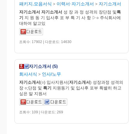
패키지.모음서식
이력서·자기소개서
자기소개서
>
>
자기
소개
서
자기
소개
서
성 장 과 정 성격의 장단점 및
특
기
지 원 동 기 입사후 포 부 특 기 사 항 ▷○ 주식회사에
대하여 알고있
조회수: 17902 | 다운로드: 14630
자기소개서 (5)
회사서식
인사/노무
>
자기
소개
서
(○) 입사지원서(
자기
소개
서
) 성장과정 성격의
장 ○;단점 및
특기
지원동기 및 입사후 포부 특별히 하고
싶은 말 지원서
조회수: 109 | 다운로드: 269