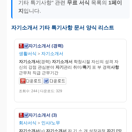
기타 특기사항" 관련
무료 서식
목록의
1페이
지
입니다.
자기소개서 기타 특기사항 문서 양식 리스트
자기소개서 (경력)
생활서식
자기소개서
>
자기
소개
서
(경력)
자기
소개
서
학창시절 자신의 성격 자
신의 강점 관심분야
자기
관리 취미/
특기
포 부 경력
사항
근무처 직급 근무기간
조회수: 244 | 다운로드: 329
자기소개서 (3)
회사서식
인사/노무
>
자기
소개
서
(○)
자기
소개
서
자 기 소 개 성장과정
자기
PR