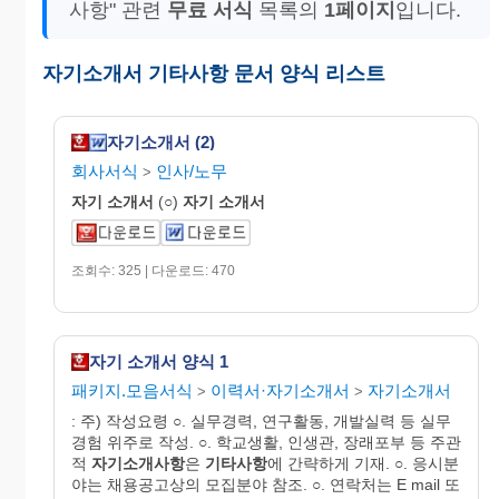
사항" 관련
무료 서식
목록의
1페이지
입니다.
자기소개서 기타사항 문서 양식 리스트
자기소개서 (2)
회사서식
인사/노무
>
자기
소개서
(○)
자기
소개서
조회수: 325 | 다운로드: 470
자기 소개서 양식 1
패키지.모음서식
이력서·자기소개서
자기소개서
>
>
: 주) 작성요령 ○. 실무경력, 연구활동, 개발실력 등 실무
경험 위주로 작성. ○. 학교생활, 인생관, 장래포부 등 주관
적
자기소개사항
은
기타사항
에 간략하게 기재. ○. 응시분
야는 채용공고상의 모집분야 참조. ○. 연락처는 E mail 또