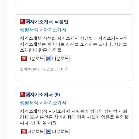
자기소개서 작성법
생활서식
자기소개서
>
자기
소개
서
작성법
자기
소개
서
작성법 ○
자기
소개
서
란?
자기
소개
서
는 한마디로 자신을
소개
하는 글이다. 자신을
소개
한다 함은 타인을
조회수: 695 | 다운로드: 1030
자기소개서 (8)
생활서식
자기소개서
>
자기
소개
서
(○)
자기
소개
서
지원동기 성격의 장단점 사회
경험 포부 본인은 상기
사항
에 허위 사실이 없음을 확인합
니다. 년 월 일 지원