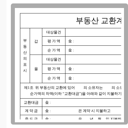
부동산 교환계
대상물건
부
평 가 액
金 :
갑
동
순 가 액
金 :
산
의
대상물건
표
을
평 가 액
金 :
시
순 가 액
金 :
제1조 위 부동산의 교환에 있어 의 소유자는 의 소유자
순가액의 차액(이하 “교환대금”)을 아래와 같이 지불하기로 
교환대금
金 :
계 약 금
金 : 은 계약 시 지불하고
중 도 금
金 : 은 년 월 일 지불하며
잔 금
金 : 은 년 월 일 지불한다.