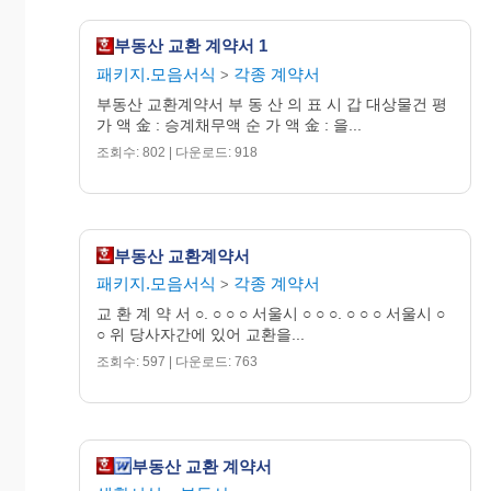
교환인
주민등록번
(갑)
전화번호
부동산 교환 계약서 1
호
패키지.모음서식
각종 계약서
사무소 소
>
재
교환인
부동산 교환계약서 부 동 산 의 표 시 갑 대상물건 평
(을)
주민등록번
가 액 金 : 승계채무액 순 가 액 金 : 을...
전화번호
호
조회수: 802 | 다운로드: 918
사무소 소
재
중 개
사무소 명
업 자
칭
부동산 교환계약서
허 가 번 호
패키지.모음서식
각종 계약서
>
교 환 계 약 서 ○. ○ ○ ○ 서울시 ○ ○ ○. ○ ○ ○ 서울시 ○
○ 위 당사자간에 있어 교환을...
조회수: 597 | 다운로드: 763
부동산 교환 계약서