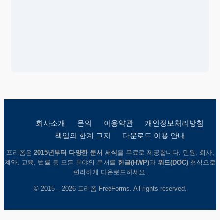
회사소개
문의
이용약관
개인정보처리방침
책임의 한계 고지
다운로드 이용 안내
프리폼은
2015년부터 다양한 문서 서식
을 무료로 제공합니다. 민원, 회사,
계약, 교육, 법률 등 모든 분야의 문서를
한글(HWP)
과
워드(DOC)
형식으로
편리하게 다운로드하세요.
© 2015 – 2026 프리폼 FreeForms. All rights reserved.