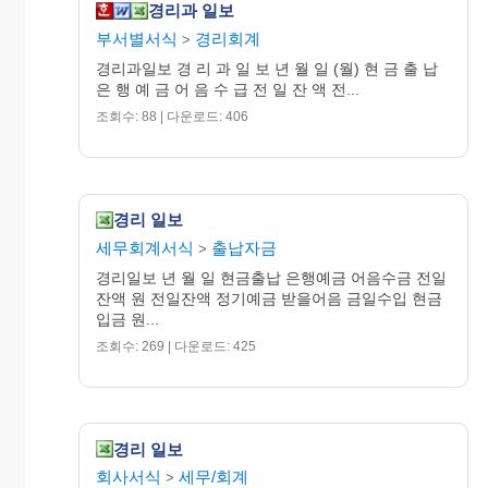
금
경리과 일보
예
일
금
부서별서식
경리회계
>
잔
보
경리과일보 경 리 과 일 보 년 월 일 (월) 현 금 출 납
액
통
은 행 예 금 어 음 수 급 전 일 잔 액 전...
예
조회수: 88 | 다운로드: 406
금
은행․세무관계
계
경리 일보
세무회계서식
출납자금
>
경리일보 년 월 일 현금출납 은행예금 어음수금 전일
잔액 원 전일잔액 정기예금 받을어음 금일수입 현금
입금 원...
조회수: 269 | 다운로드: 425
경리 일보
회사서식
세무/회계
>