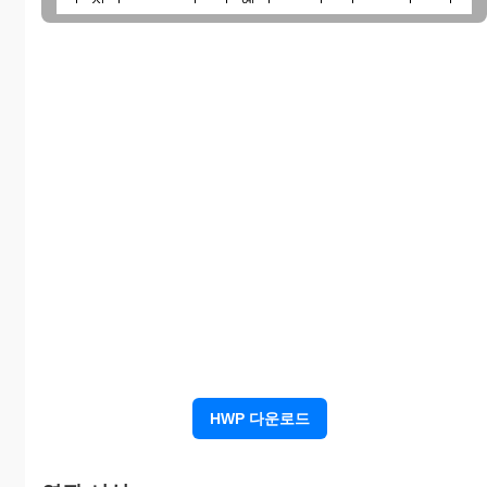
급
금
금
일
잔
액
계
주요입금
당
지
입금내용 및 금
좌
지
급
액을 기재하세
예
급
잔
요.
금
액
보
통
예
지
예
급
금
어
어
입
음
음
입
금
HWP 다운로드
주요지출
지출내용 및 금
계