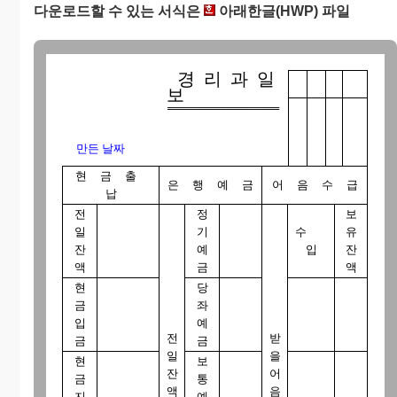
다운로드할 수 있는 서식은
아래한글(HWP) 파일
경 리 과 일
보
══════════════
만든 날짜
현 금 출
은 행 예 금
어 음 수 급
납
전
정
보
일
기
수
유
잔
예
입
잔
액
금
액
현
당
금
좌
입
예
전
받
금
금
일
을
현
보
잔
어
금
통
액
음
지
예