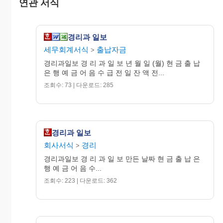
연관 서식
액을 기재하세
수
요.
표
차 입 금
발
경리과 일보
행
세무회계서식
출납자금
>
보
금
금
차
통
일
일
입
경리과일보 경 리 과 일 보 년 월 일 (월) 현 금 출 납
인
인
차
반
잔
은 행 예 금 어 음 수 급 전 일 잔 액 전...
출
입
제
액
조회수: 73 | 다운로드: 285
어
금일이후 입금
출
음
예정
지
급
경리과 일보
회사서식
경리
>
계
경리과일보 경 리 과 일 보 만든 날짜 현 금 출 납 은
정
행 예 금 어 음 수...
기장의 진행
기
조회수: 223 | 다운로드: 362
예
금
당
금일이후 지출
좌
예정