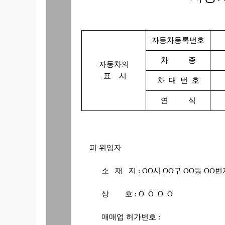
자동차등록번호
차 종
자동차의
표 시
차 대 번 호
연 식
피 위임자
소 재 지 : OO시 OO구 OO동 OO번
상 호 : O O O O
매매업 허가번호 :