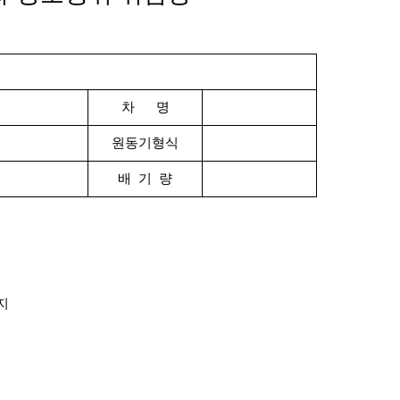
차 명
원동기형식
배 기 량
지