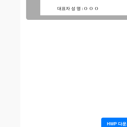
대표자 성 명 : O O O
본인이 귀사에 상기 차량 매도를 위임함에
매수인에게 소유권 이전을 위한 일체의 행위
한행위를 하여 줄 것을 위임하며, 본인이 
위임자 (매도인)
주 소 : OO시 OO구 
성 명 : O O O (인)
주민등록번호 : -
HWP 다