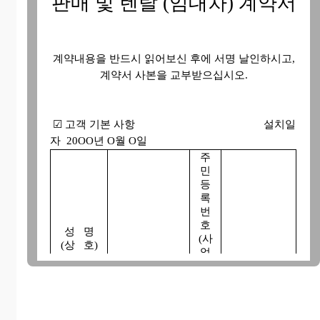
판매 및 렌탈 (임대차) 계약서
계약내용을 반드시 읽어보신 후에 서명 날인하시고,
계약서 사본을 교부받으십시오.
☑ 고객 기본 사항 설치일
자 20OO년 O월 O일
주
민
등
록
번
호
성 명
(사
(상 호)
업
자
등
록
번