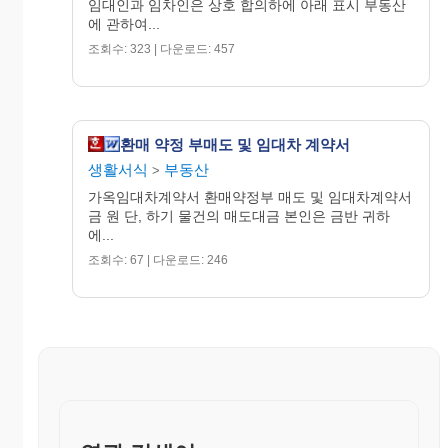
임대인과 임차인은 상호 합의하에 아래 표시 부동산
저희 회사로 연락 주시기 바랍니다.
에 관하여...
조회수: 323 | 다운로드: 457
OOOO A/S센타 TEL : (OOO)OOO-OOOO~O,
OOO-OOO-OOOO
＊담당확인 : O O O 印 ＊고객확인 : O O O
환매 약정 부매도 및 임대차 계약서
印
생활서식
부동산
>
가옥임대차계약서 환매약정부 매도 및 임대차계약서
금 원 단, 하기 물건의 매도대금 본인은 금반 귀하
에...
조회수: 67 | 다운로드: 246