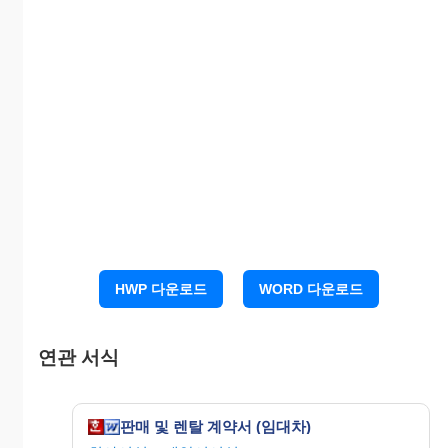
호)
전화번호
주 소
(설치장
소)
☑ 계약조건
보
설치
월사용
상 품
수
구
증
등록
료(VAT
합 계
명
량
분
별도)
금
비
■ 임대 및 회원제는 의무사용기간은 최소 12개
HWP 다운로드
WORD 다운로드
월이며 도중해약시 미사용기간의 해당금액
을 일괄 청구합니다.
■ 월 사용료 납부는 반드시 카드(은행)자동이체
만 가능하며, 자동이체 신청이 되지 않을 시
연관 서식
상품 설치를 해드리지 않습니다.
■ 임대기간 중 상품을 분실, 파손, 압류나 도주시
회사는 상품의 소유권 이전시 까지의 미사용
판매 및 렌탈 계약서 (임대차)
개월수 만큼의 손실료를 일괄 청구합니다.