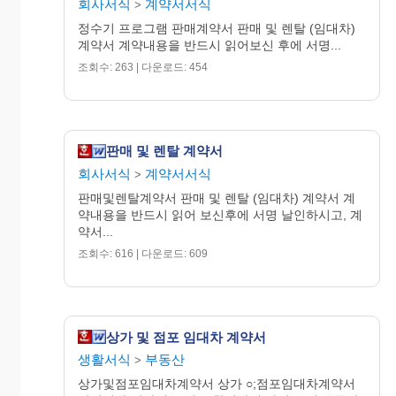
회사서식
계약서서식
>
정수기 프로그램 판매계약서 판매 및 렌탈 (임대차)
☑ 결제방법
(카드이용명세서에는 (주)OOOO으로 표시됩니
계약서 계약내용을 반드시 읽어보신 후에 서명...
다. (주)OOOO은 OO의 전자지불대행업체 입니다.)
조회수: 263 | 다운로드: 454
은 행
카 드 번 호
유 효 기 간
회 원 명
20OO년 O월
O O O
결 제 일
(매월)
판매 및 렌탈 계약서
[ 금융 거래 정보의 제공 동의서 ]
회사서식
계약서서식
>
계약서 약관에 따라 위와 같이 카드 자동이체
판매및렌탈계약서 판매 및 렌탈 (임대차) 계약서 계
거래를 신청하며 본 신청과 관련하여 본인은
약내용을 반드시 읽어 보신후에 서명 날인하시고, 계
다음 카드결제를 신규 신청하는 때로부터 해
약서...
지 신청 할때까지 카드사에 제공하는 것에 대
하여 [
금융실명거래 및 비밀보장에 관한 긴급
조회수: 616 | 다운로드: 609
제정 경제 명령]
의 규정에 따라 동의합니다.
20OO년 O월 O일
상가 및 점포 임대차 계약서
신청인 O O O (印) 서명
생활서식
부동산
>
상가및점포임대차계약서 상가 ○;점포임대차계약서
■ 사용 중 불편하거나 궁금한 사항이 있으시면 바로