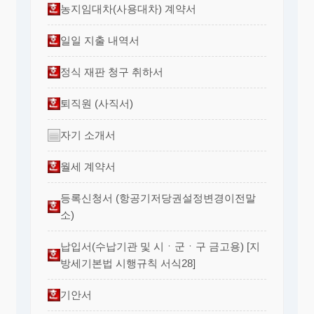
농지임대차(사용대차) 계약서
일일 지출 내역서
정식 재판 청구 취하서
퇴직원 (사직서)
자기 소개서
월세 계약서
등록신청서 (항공기저당권설정변경이전말
소)
납입서(수납기관 및 시ㆍ군ㆍ구 금고용) [지
방세기본법 시행규칙 서식28]
기안서