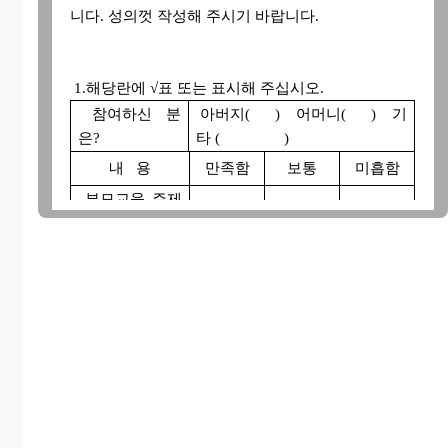
니다. 성의껏 작성해 주시기 바랍니다.
1.해당란에 √표 또는 표시해 주십시오.
참여하신 분
아버지( ) 어머니( ) 기
은?
타 ( )
내 용
만족함
보통
미흡함
부모교육 주제
는 적절하였습
니까?
부모교육 내용
은 유익하였습
니까?
부모교육 방법
은 적절하였습
니까?
부모교육 진행