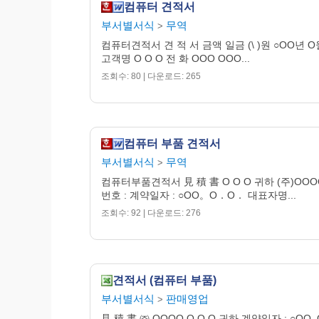
컴퓨터 견적서
부서별서식
무역
>
컴퓨터견적서 견 적 서 금액 일금 (\ )원 ○OO년 O
고객명 O O O 전 화 OOO OOO...
조회수: 80 | 다운로드: 265
컴퓨터 부품 견적서
부서별서식
무역
>
컴퓨터부품견적서 見 積 書 O O O 귀하 (주)OO
번호 : 계약일자 : ○OO。O．O． 대표자명...
조회수: 92 | 다운로드: 276
견적서 (컴퓨터 부품)
부서별서식
판매영업
>
見 積 書 ㈜ OOOO O O O 귀하 계약일자 : ○OO. O