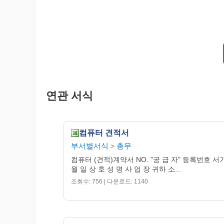
연관 서식
컴퓨터 견적서
부서별서식
총무
>
컴퓨터 (견적)계약서 NO. "공 급 자" 등록번호 서기
월 일 상 호 성 명 사 업 장 귀하 소...
조회수: 756 | 다운로드: 1140