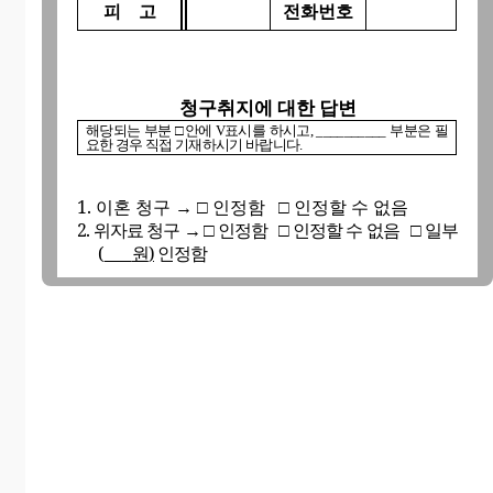
피
고
전화번호
청구취지에 대한 답변
해당되는 부분
□
안에
V
표시를 하시고
, __________
부분은 필
요한 경우 직접 기재하시기 바랍니다
.
1.
이혼 청구
인정함
인정할 수 없음
→
□
□
2.
위자료 청구
인정함
인정할 수 없음
일부
→
□
□
□
(
원
)
인정함
3.
재산분할 청구
인정함
인정할 수 없음
→
□
□
일부 인정함
□
일부 인정할 경우
,
인정하는 부분을 기재하시기
바랍니다
.
_________________________________________________________________
4.
친권자 및 양육자 지정 청구
인정함
인
→
□
□
정할 수 없음
[
사건본인
(
들
)
에 대한 친권자 및
양육자로
원고
/
피고를 지정한다
]
□
□
(
기타
:
_________________________________________________________