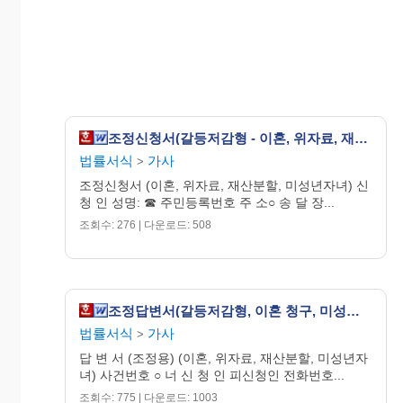
원고의 재산 감소 행위
□
기타
:
□
______________________________________________________________
원고의
친권자 및 양육자 지정
청구를 인정하는
☞
경우 이 항에 답을 할 필요가 없습니다
.
5.
친권자 및 양육자 지정에 관한 의견
사건본인
(
들
)
에 대하여 청구취지에 대한 답변에
조정신청서(갈등저감형 - 이혼, 위자료, 재산분할, 미성년자녀가 있는 경우)
기재된 것과 같은 친권자 및 양육자 지정이 필
요한 이유는 다음과 같다
(
중복 체크 가능
).
법률서식
가사
>
과거부터 현재까지 계속하여 양육하여 왔다
.
□
조정신청서 (이혼, 위자료, 재산분할, 미성년자녀) 신
(
현재는 양육하고 있지 않으나
)
과거에 주된
□
청 인 성명: ☎ 주민등록번호 주 소○ 송 달 장...
양육자였다
.
별거 이후 혼자 양육하고 있다
.
□
조회수: 276 | 다운로드: 508
사건본인
(
들
)
이 함께 살기를 희망한다
.
□
양육환경
(
주거 환경
,
보조 양육자
,
경제적 안
□
정성 등
)
이 보다 양호하다
.
사건본인
(
들
)
과 보다 친밀한 관계이다
.
□
기타
:
□
조정답변서(갈등저감형, 이혼 청구, 미성년자녀 및 금전청구가 있는 경우)
______________________________________________________________
법률서식
가사
>
원고의 양육비 청구를 인정하는 경우 이 항에 답
☞
답 변 서 (조정용) (이혼, 위자료, 재산분할, 미성년자
을 할 필요가 없습니다
.
녀) 사건번호 ○ 너 신 청 인 피신청인 전화번호...
6.
양육비 산정에 관한 의견
조회수: 775 | 다운로드: 1003