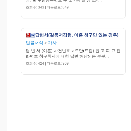
____________________________________________________________
조회수: 343 | 다운로드: 849
원고에게 책임 있는 사유도 있음
□
__________________________________________________________
피고의 경제적 사정 등에 비추어 금액이 과
□
다함
답변서(갈등저감형, 이혼 청구만 있는 경우)
법률서식
가사
>
______________________________________________________________
기타
:
□
답 변 서 (이혼) 사건번호 ○ 드단(드합) 원 고 피 고 전
________________________________________________________________________
화번호 청구취지에 대한 답변 해당되는 부분...
원고의 재산분할청구를 인정하는 경우 이 항에
☞
조회수: 424 | 다운로드: 909
답을 할 필요가 없습니다
.
4.
재산분할청구
가
.
분할하고자 하는 현재 보유 중인 재산은 별지
재산내역표
에 기재된 것과 같다
.
“
”
나
.
다음과 같은 사정
(
중복 체크 가능
)
을 고려하
여 볼 때
,
위 재산에 대한 피고의 기여도는
%
이다
.
피고의 소득활동
/
특별한 수익
□
피고의 재산관리
(
가사담당 및 자녀양육 포
□
함
)
피고의 혼전 재산
/
부모의 지원
/
상속
□
원고의 혼전 채무 변제
□