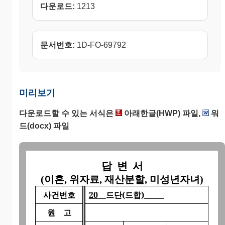
다운로드:
1213
문서번호:
1D-FO-69792
미리보기
다운로드할 수 있는 서식은
아래한글(HWP) 파일,
워
드(docx) 파일
답
변
서
(
이혼
,
위자료
,
재산분할
,
미성년자녀
)
사건번호
20
드단
(
드합
)
원
고