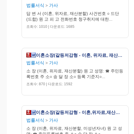
을 할 필요가 없습니다
.
법률서식
가사
>
2.
이혼 청구
답 변 서 (이혼, 위자료, 재산분할) 사건번호 ○ 드단
피고에게 책임 있는 사유를 인정할 수 없음
□
(드합) 원 고 피 고 전화번호 청구취지에 대한...
피고에게 책임 있는 사유를 일부 인정하지만
,
그래도
□
혼인관계는 계속 유지될 수 있음
(
인정하는 부분
:
조회수: 1010 | 다운로드: 1685
______________________________________________________________)
오히려 원고에게 책임 있는 사유가 더 크므로 원고
□
의 이혼 청구는 기각되어야 함
기타
:
□
__________________________________________________________________
이혼소장(갈등저감형 - 이혼, 위자료, 재산분할)
법률서식
가사
>
원고의 위자료 청구를 인정하는 경우 이 항에 답을
☞
할 필요가 없습니다
.
소 장 (이혼, 위자료, 재산분할) 원 고 성명: ☎ 주민등
3.
위자료 청구
록번호 주 소○ 송 달 장 소○ 등록 기준지○...
가
.
원고의 위자료 청구를 인정하지 않는 이유
(
위
조회수: 870 | 다운로드: 1592
자료 청구를 인정할 수 없음에 체크한 경
우
)
피고에게 책임 있는 사유를 인정할 수 없음
□
이혼에 대한 원고의 책임이 피고의 책임과
□
대등하거나 더 무거움
이혼소장(갈등저감형 - 이혼,위자료,재산분할,미성년자녀가 있는 경우)
나
.
원고의 위자료 청구를 일부만 인정하는 이유
(
위자료 청구를 일부 인정함에 체크한 경
법률서식
가사
>
우
)
소 장 (이혼, 위자료, 재산분할, 미성년자녀) 원 고 성
피고에게 책임 있는 사유가 과장되어 있음
□
명: ☎ 주민등록번호 주 소○ 송 달 장 소○...