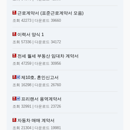
채무
3
4
근로계약서 (표준근로계약서 모음)
5
조회 42273 | 다운로드 39660
소
계
이력서 양식 1
피고의 순재산
(
재산에서 채무를 공제
: B)
조회 57336 | 다운로드 34172
원
,
피고의 순재산 합계
(A+B)
전세 월세 부동산 임대차 계약서
조회 47259 | 다운로드 30956
재산내역표 기재요령
현재 보유하고 있는 재산 및 부담하고 있는 채무만 기재하
제10호, 혼인신고서
시기 바랍니다
.
조회 16298 | 다운로드 26760
1.
재
산
프리랜서 용역계약서
가
.
부동산
:
재산의 표시
란에 소재지번 등을 기재하고
,
시
‘
’
‘
가 또는 잔액
란에 원고가 알고 있는 현재 시가를 기재
’
조회 32991 | 다운로드 23726
한 후
,
부동산등기부 등본 및 시가 입증 자료
(
가급적 감
정서
,
인터넷
KB
부동산 시세
,
공시지가 등 객관적 자료
를 제출하고
,
이러한 자료가 없을 경우 공인중개사의
자동차 매매 계약서
확인서 등을 제출
)
를 첨부하시기 바랍니다
.
나
.
예금 채권
:
재산의 표시
란에 금융기관의 명칭
,
계좌번호
‘
’
조회 21304 | 다운로드 19981