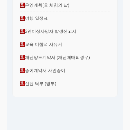
한 후 차용증 사본 등을 첨부하시기 바랍니다
.
운영계획(효 체험의 날)
나
.
금융기관 채무
:
재산의 표시
란에 대출 금융기관의 명칭
,
‘
’
대출일 등을 기재하고
,
시가 및 잔액
란에 현재 남아 있
‘
’
는 대출액을 기재한 후
,
대출확인서 등의 자료를 첨부
여행 일정표
하시기 바랍니다
.
다
.
임대차보증금반환 채무
:
재산의 표시
란에 부동산의 소
‘
’
재지번을 기재하고
,
시가 또는 잔액
란에 임대차보증
‘
’
2인이상사망자 발생신고서
금 금액을 기재한 후
,
임대차계약서 사본을 첨부하시기
바랍니다
.
교육 미참석 사유서
채권양도계약서 (채권매매의경우)
증여계약서 사인증여
신원 탁부 (명부)