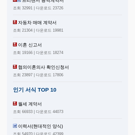
프리랜서 용역계약서
소
계
원
조회 32991 | 다운로드 23726
고
1
2
자동차 매매 계약서
채무
3
조회 21304 | 다운로드 19981
4
5
이혼 신고서
소
계
조회 19166 | 다운로드 18274
원고의 순재산
(
재산에서 채무를 공제
: A)
협의이혼의사 확인신청서
1
조회 23897 | 다운로드 17806
2
인기 서식 TOP 10
재산
3
4
월세 계약서
5
조회 66933 | 다운로드 44073
소
계
피
고
1
이력서(현대적인 양식)
2
조회 54970 | 다운로드 42399