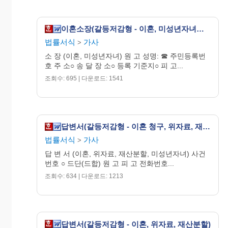
유의사항
1.
이혼소송은 가사소송법 제
50
조 제
2
항에 따라 재판을 받
이혼소장(갈등저감형 - 이혼, 미성년자녀가 있는 경우)
기 전에 조정절차를 거치
는 것이 원칙이고
,
많은 사건
이 조정절차에서 원만하게 합의되어 조기에 종결됩니다
.
법률서식
가사
>
2.
서로의 감정을 상하게 하거나 갈등을 고조시켜 원만한
조정에 방해가 되지 않도록 조
정기일 전에는 이 소장 외
소 장 (이혼, 미성년자녀) 원 고 성명: ☎ 주민등록번
에 준비서면 등을 더 제출하는 것을 삼가주시기 바랍니다
.
호 주 소○ 송 달 장 소○ 등록 기준지○ 피 고...
3.
구체적인 사정은 조정기일에 출석하여 진술할 수 있고
,
만일 조정이 성립되지 않아
소송절차로 이행할 경우 준
조회수: 695 | 다운로드: 1541
비서면을 제출하여 이 소장에 기재하지 못한 구체적인
청
구원인을 주장하거나 추가로 증거를 제출할 수 있습
니다
.
답변서(갈등저감형 - 이혼 청구, 위자료, 재산분할, 미성년자녀가 있는 경우)
해당되는 부분
□
안에
V
표시를 하시고
, __________
부분은 필
법률서식
가사
>
요한 경우 직접 기재하시기 바랍니다
.
답 변 서 (이혼, 위자료, 재산분할, 미성년자녀) 사건
번호 ○ 드단(드합) 원 고 피 고 전화번호...
1.
동거 여부
인정함
인정할 수 없음
일
→
□
□
□
조회수: 634 | 다운로드: 1213
부 인정함
인정할 수 없거나
,
일부 인정할 경우
,
피고의 주장을
기재하시기 바랍니다
.
_____________________________________________________________
답변서(갈등저감형 - 이혼, 위자료, 재산분할)
원고의 이혼 청구를 인정하는 경우 이 항에 답
☞