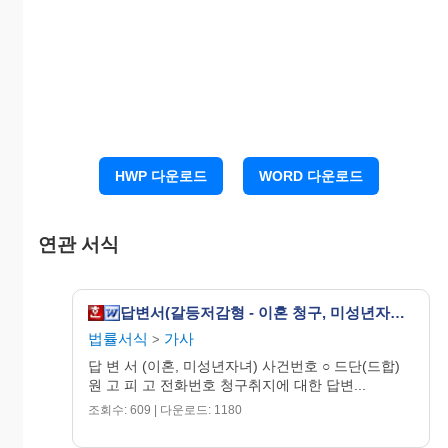
5.
양육비 청구
인정함
인정할 수 없음
일부
→
□
□
□
(
월
원
)
인정함
(
기타
:
_________________________________________________________
6.
면접교섭 청구
인정함
다른 의견이 있
→
□
□
음
면접교섭에 관하여 원고와 다른 의견이 있는 경
우 기재하시기 바랍니다
.
HWP 다운로드
WORD 다운로드
일
자
시
간
매월
_______
째
_____
요일
____
시부터
_____
□
연관 서식
주
요일
____
시까지
_____
요일
____
시부터
_____
매주
□
요일
____
시까지
기타
:
답변서(갈등저감형 - 이혼 청구, 미성년자녀가 있는 경우)
□
법률서식
가사
>
답 변 서 (이혼, 미성년자녀) 사건번호 ○ 드단(드합)
원 고 피 고 전화번호 청구취지에 대한 답변...
조회수: 609 | 다운로드: 1180
청구원인에 대한 답변