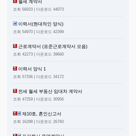
월세 계약서
201 . . .
조회 66933 | 다운로드 44073
피 고
인
/
서명
이력서(현대적인 양식)
가정법원
귀중
○○
조회 54970 | 다운로드 42399
재산내역표
근로계약서 (표준근로계약서 모음)
원고와 피고의 현재 재산내역에 대해서 알고 있는 내용만
※
조회 42273 | 다운로드 39660
기재하시기 바랍니다
.
다만
,
자신의 주거래은행
,
보험회사 등
은 반드시 밝히시기 바랍니다
.
상대방의 재산내역 중 알지 못
하는 부분에 대하여는 별도의 증거신청을 통하여 재산내역을
이력서 양식 1
확인하고 보완하시기 바랍니다
.
조회 57336 | 다운로드 34172
시가 또는
재산의 표시
잔액
(
원
)
전세 월세 부동산 임대차 계약서
1
조회 47259 | 다운로드 30956
2
재산
3
제10호, 혼인신고서
4
조회 16298 | 다운로드 26760
5