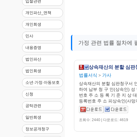
입찰관련
개인파산_면책
개인회생
민사
가정 관련 법률 절차에 
내용증명
법인파산
상속재산의 분할 심판
법인회생
법률서식
가사
>
소년·가정·아동보호
상속재산의 분할 심판청구서 
하여 납부 청 구 인(상속인) 성
신청
번호 주 소 등 록 기 준 지 상 
등록번호 주 소 피상속인(사망자)
공탁관련
일반회생
조회수: 2440 | 다운로드: 4619
정보공개청구