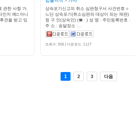
법률서식
가사
>
 관한 사항 가.
상속포기신고의 취소 심판청구서 사건번호 ○
자인지 예□ 아니
느단 상속포기(취소심판의 대상이 되는 재판)
) 후견을 받고 있
청 구 인(상속인) (☎ : ) 성 명 : 주민등록번호 :
주 소 : 송달장소 :...
조회수: 506 | 다운로드: 1127
1
2
3
다음