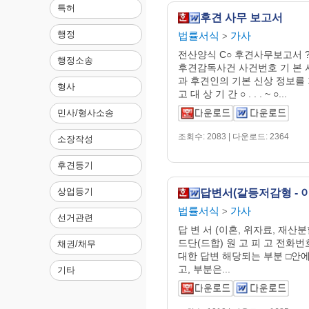
특허
후견 사무 보고서
행정
법률서식
가사
>
전산양식 C○ 후견사무보고서 ?
행정소송
후견감독사건 사건번호 기 본 
과 후견인의 기본 신상 정보를
형사
고 대 상 기 간 ○ . . . ~ ○...
민사/형사소송
조회수: 2083 | 다운로드: 2364
소장작성
후견등기
상업등기
법률서식
가사
>
선거관련
답 변 서 (이혼, 위자료, 재산분
드단(드합) 원 고 피 고 전화
채권/채무
대한 답변 해당되는 부분 □안에
고, 부분은...
기타