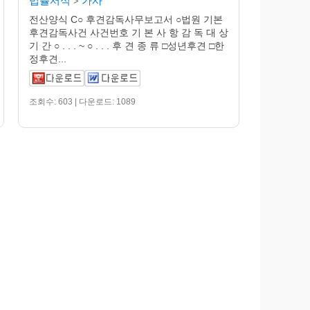
법률서식
가사
>
전산양식 C○ 후견감독사무보고서 ○법원 기본
후견감독사건 사건번호 기 본 사 항 감 독 대 상
기 간 ○ . . . ~ ○ . . . 후 견 종 류 □성년후견 □한
정후견...
조회수: 603 | 다운로드: 1089