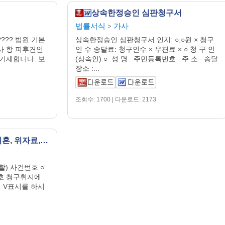
상속한정승인 심판청구서
법률서식
가사
>
??? 법원 기본
상속한정승인 심판청구서 인지: ○,○원 × 청구
사 항 피후견인
인 수 송달료: 청구인수 × 우편료 × ○ 청 구 인
 기재합니다. 보
(상속인) ○. 성 명 : 주민등록번호 : 주 소 : 송달
장소 :...
조회수: 1700 | 다운로드: 2173
답변서(갈등저감형 - 이혼, 위자료, 재산분할)
할) 사건번호 ○
번호 청구취지에
 V표시를 하시