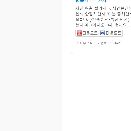
법률서식
가사
>
사전 현황 설명서 ○. 사건본인에
현재 한정치산자 또 는 금치산
오□ 나. (성년·한정·특정·임의
는지 예□ 아니오□ 다. 현재의...
조회수: 641 | 다운로드: 1146