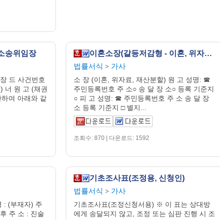
 소송위임장
이혼소장(갈등저감형 - 이혼, 위자료, 재산분할)
법률서식
가사
>
장 드 사건번호
소 장 (이혼, 위자료, 재산분할) 원 고 성명: ☎
) 너 원 고 (채권
주민등록번호 주 소○ 송 달 장 소○ 등록 기준지
 관하여 아래와 같
○ 피 고 성명: ☎ 주민등록번호 주 소 송 달 장
소 등록 기준지 □ 별지...
조회수: 870 | 다운로드: 1592
기초조사표(조정용, 신청인)
법률서식
가사
>
: (부재자) 주
기초조사표(조정신청서용) ※ 이 표는 상대방
후 주 소 : 진술
에게 송달되지 않고, 조정 또는 심판 진행 시 조