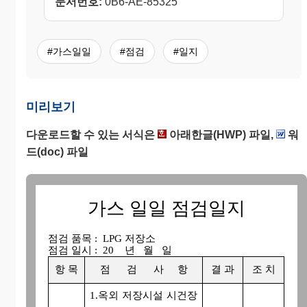
문서번호:
0B6-AE-85325
#가스일일
#점검
#일지
미리보기
다운로드할 수 있는 서식은
아래한글(HWP) 파일,
워
드(doc) 파일
가스 일일 점검일지
점검 품목 : LPG 저장소
점검 일시 : 20 년 월 일
항 목
점 검 사 항
결 과
조 치
1.옥외 저장시설 시건장