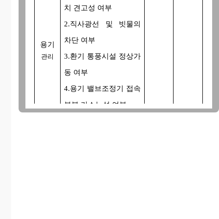
치 견고성 여부
2.직사광선 및 빗물의
차단 여부
용기
3.환기 통풍시설 정상가
관리
동 여부
4.용기 밸브조정기 접속
부분 가스누설 여부
1.연결부 및 호스밴드
접속 상태 여부
2.긴급시 배관 중간 밸
브 가스차단 장치
정상 작동 여부
배관
3.배관 고정장치 이상