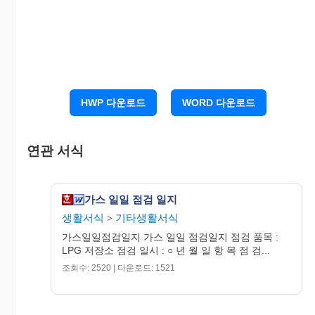
여부
4.노후손상 가능성 여부
5.규격배관 3M이상 고
무호스 안전 사용여
부
HWP 다운로드
WORD 다운로드
1.연소기구 노후 손상
여부
연관 서식
연소
2.배관 접속부의 코크
기구
부분 가스 누설여부
가스 일일 점검 일지
3.통풍장치 안전여부
생활서식
기타생활서식
>
*
가스 용기 교환시 점검사항
가스일일점검일지 가스 일일 점검일지 점검 품목 :
LPG 저장소 점검 일시 : ○ 년 월 일 항 목 점 검...
1) 용기 외관 상태 점검
조회수: 2520 | 다운로드: 1521
2) 용기 밸브 상태 점검
3) 배관 가스 누설상태 점검