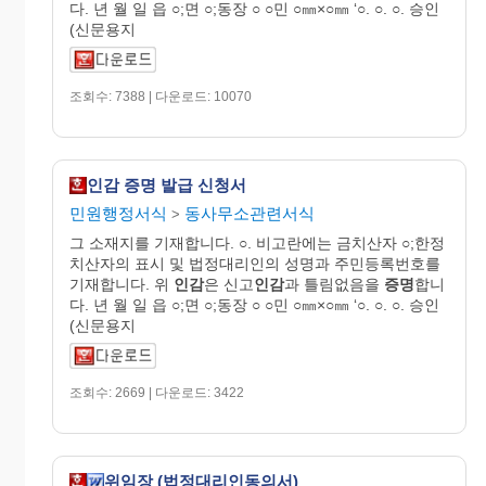
다. 년 월 일 읍 ○;면 ○;동장 ○ ○민 ○㎜×○㎜ ‘○. ○. ○. 승인
(신문용지
조회수: 7388 | 다운로드: 10070
인감 증명 발급 신청서
민원행정서식
동사무소관련서식
>
그 소재지를 기재합니다. ○. 비고란에는 금치산자 ○;한정
치산자의 표시 및 법정대리인의 성명과 주민등록번호를
기재합니다. 위
인감
은 신고
인감
과 틀림없음을
증명
합니
다. 년 월 일 읍 ○;면 ○;동장 ○ ○민 ○㎜×○㎜ ‘○. ○. ○. 승인
(신문용지
조회수: 2669 | 다운로드: 3422
위임장 (법정대리인동의서)