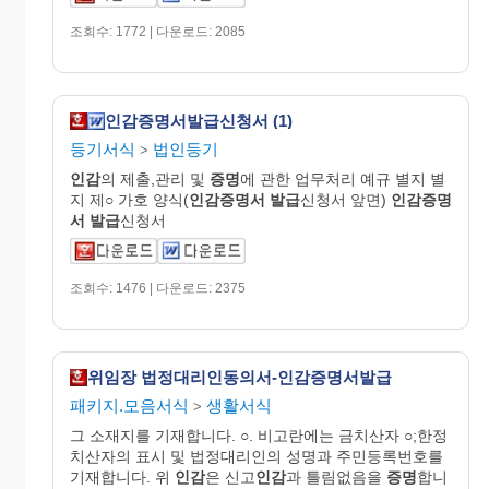
조회수: 1772 | 다운로드: 2085
인감증명서발급신청서 (1)
등기서식
법인등기
>
인감
의 제출,관리 및
증명
에 관한 업무처리 예규 별지 별
지 제○ 가호 양식(
인감
증명
서
발급
신청서 앞면)
인감
증명
서
발급
신청서
조회수: 1476 | 다운로드: 2375
위임장 법정대리인동의서-인감증명서발급
패키지.모음서식
생활서식
>
그 소재지를 기재합니다. ○. 비고란에는 금치산자 ○;한정
치산자의 표시 및 법정대리인의 성명과 주민등록번호를
기재합니다. 위
인감
은 신고
인감
과 틀림없음을
증명
합니