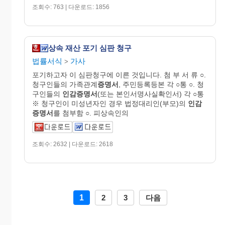
조회수: 763 | 다운로드: 1856
상속 재산 포기 심판 청구
법률서식
가사
>
포기하고자 이 심판청구에 이른 것입니다. 첨 부 서 류 ○.
청구인들의 가족관계
증명서
, 주민등록등본 각 ○통 ○. 청
구인들의
인감
증명
서
(또는 본인서명사실확인서) 각 ○통
※ 청구인이 미성년자인 경우 법정대리인(부모)의
인감
증명
서
를 첨부함 ○. 피상속인의
조회수: 2632 | 다운로드: 2618
1
2
3
다음