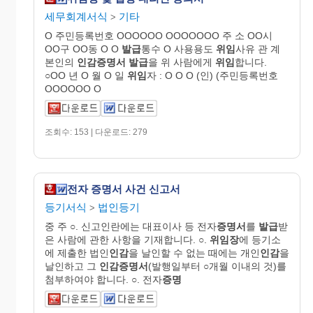
세무회계서식
기타
>
O 주민등록번호 OOOOOO OOOOOOO 주 소 OO시
OO구 OO동 O O
발급
통수 O 사용용도
위임
사유 관 계
본인의
인감
증명
서
발급
을 위 사람에게
위임
합니다.
○OO 년 O 월 O 일
위임
자 : O O O (인) (주민등록번호
OOOOOO O
조회수: 153 | 다운로드: 279
전자 증명서 사건 신고서
등기서식
법인등기
>
중 주 ○. 신고인란에는 대표이사 등 전자
증명서
를
발급
받
은 사람에 관한 사항을 기재합니다. ○.
위임장
에 등기소
에 제출한 법인
인감
을 날인할 수 없는 때에는 개인
인감
을
날인하고 그
인감
증명
서
(발행일부터 ○개월 이내의 것)를
첨부하여야 합니다. ○. 전자
증명