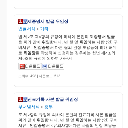
제증명서 발급 위임장
법률서식
기타
>
법 제○조 제○항의 규정에 의하여 본인의 제
증명서
발급
을 위와 같이
위임
합니다. 년 월 일
위임
하는 사람 (인) 구
비서류 :
인감
증명
서
다른 람의 인장 도용등에 의해 허위
로
위임장
을 작성하여 신청하는 경우에는 형법 제○조와
제○조의 규정에 의하여 사문서
조회수: 498 | 다운로드: 513
진료기록 사본 발급 위임장
부서별서식
총무
>
조 제○항의 규정에 의하여 본인의 진료기록 사본
발급
을
위와 같이
위임
합 니다. 년 월 일
위임
하는 사람 (인) 구비
서류 :
인감
증명
서
<유의사항> 다른 사람의 인장 도용들