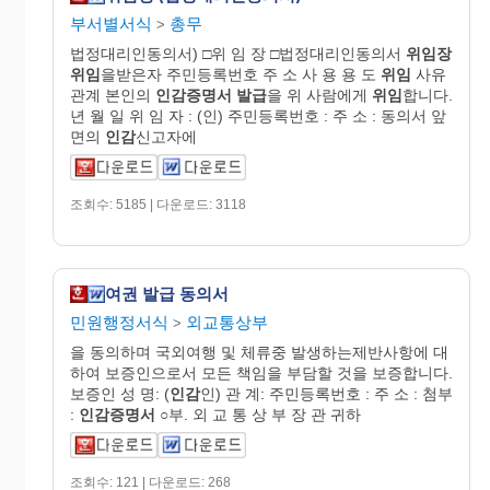
부서별서식
총무
>
법정대리인동의서) □위 임 장 □법정대리인동의서
위임장
위임
을받은자 주민등록번호 주 소 사 용 용 도
위임
사유
관계 본인의
인감
증명
서
발급
을 위 사람에게
위임
합니다.
년 월 일 위 임 자 : (인) 주민등록번호 : 주 소 : 동의서 앞
면의
인감
신고자에
조회수: 5185 | 다운로드: 3118
여권 발급 동의서
민원행정서식
외교통상부
>
을 동의하며 국외여행 및 체류중 발생하는제반사항에 대
하여 보증인으로서 모든 책임을 부담할 것을 보증합니다.
보증인 성 명: (
인감
인) 관 계: 주민등록번호 : 주 소 : 첨부
:
인감
증명
서
○부. 외 교 통 상 부 장 관 귀하
조회수: 121 | 다운로드: 268