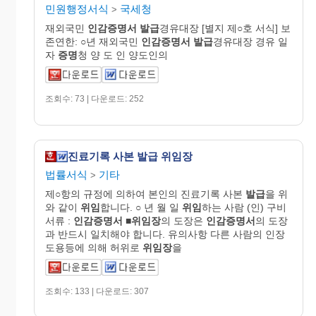
민원행정서식
국세청
>
재외국민
인감
증명
서
발급
경유대장 [별지 제○호 서식] 보
존연한: ○년 재외국민
인감
증명
서
발급
경유대장 경유 일
자
증명
청 양 도 인 양도인의
조회수: 73 | 다운로드: 252
진료기록 사본 발급 위임장
법률서식
기타
>
제○항의 규정에 의하여 본인의 진료기록 사본
발급
을 위
와 같이
위임
합니다. ○ 년 월 일
위임
하는 사람 (인) 구비
서류 :
인감
증명
서
■
위임장
의 도장은
인감
증명
서
의 도장
과 반드시 일치해야 합니다. 유의사항 다른 사람의 인장
도용등에 의해 허위로
위임장
을
조회수: 133 | 다운로드: 307