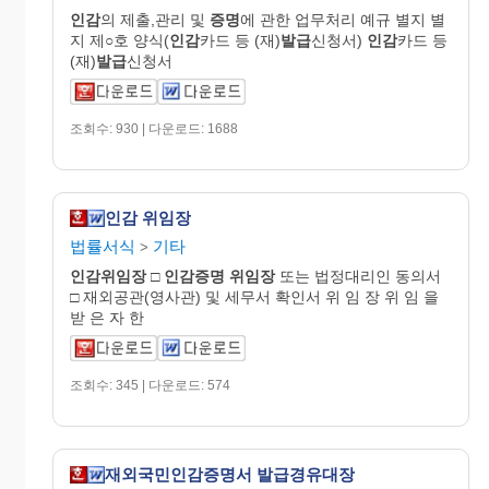
인감
의 제출,관리 및
증명
에 관한 업무처리 예규 별지 별
지 제○호 양식(
인감
카드 등 (재)
발급
신청서)
인감
카드 등
(재)
발급
신청서
조회수: 930 | 다운로드: 1688
인감 위임장
법률서식
기타
>
인감
위임
장
□
인감증명
위임장
또는 법정대리인 동의서
□ 재외공관(영사관) 및 세무서 확인서 위 임 장 위 임 을
받 은 자 한
조회수: 345 | 다운로드: 574
재외국민인감증명서 발급경유대장