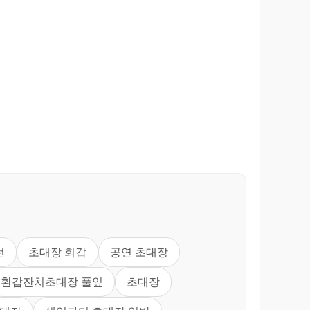
선
초대장 회갑
공연 초대장
환갑잔치초대장 풀잎
초대장