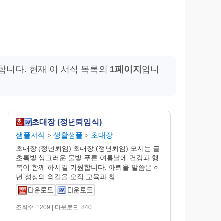
공합니다. 현재 이 서식 목록의
1페이지
입니
초대장 (정년퇴임식)
샘플서식
생활샘플
초대장
>
>
초대장 (정년퇴임) 초대장 (정년퇴임) 모시는 글
초록빛 싱그러운 물빛 푸른 여름날에 건강과 행
복이 함께 하시길 기원합니다. 아뢰올 말씀은 ○
년 성상의 외길을 오직 교육과 참...
조회수: 1209 | 다운로드: 840