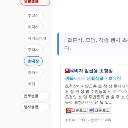
생활샘플
부고장
이력서
자기소개서
: 결혼식, 모임, 각종 행사
다.
주례사
초대장
비자 발급용 초청장
축하문
샘플서식
생활샘플
초대장
>
>
회칙
초청장비자발급용 초 청 장 문서
초 청 인 성 명 주민등록 번 호 주 소
업무샘플
초청인 성 명 주민등록 번 호 주 소 
목적 초청기간 ○ 년 월 일...
행사샘플
조회수: 1193 | 다운로드: 1496