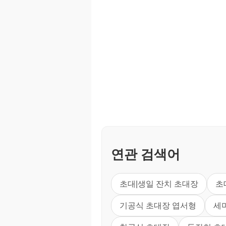
연관 검색어
초대|생일 잔치 초대장
초
기공식 초대장 엽서형
세